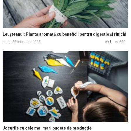
Leușteanul: Planta aromată cu beneficii pentru digestie și rinichi
marți, 25 februarie 2025
1
680
Jocurile cu cele mai mari bugete de producție