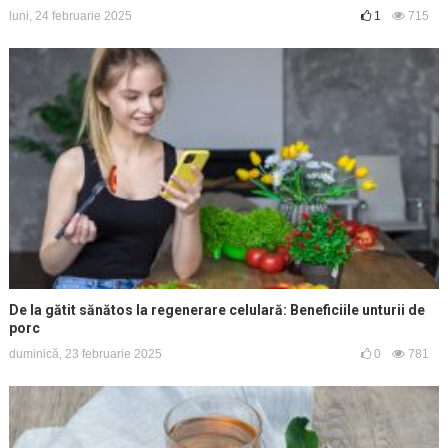
luni, 24 februarie 2025
1
715
De la gătit sănătos la regenerare celulară: Beneficiile unturii de
porc
duminică, 23 februarie 2025
0
781