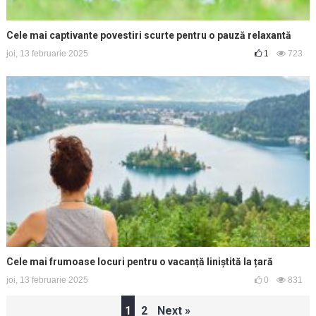
Cele mai captivante povestiri scurte pentru o pauză relaxantă
joi, 13 februarie 2025
1
723
Cele mai frumoase locuri pentru o vacanță liniștită la țară
joi, 13 februarie 2025
0
831
Paginație
1
2
Next »