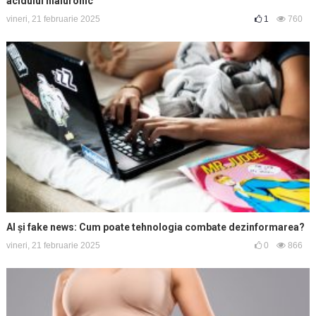
acidului hialuronic
vineri, 21 februarie 2025
1
760
AI și fake news: Cum poate tehnologia combate dezinformarea?
vineri, 21 februarie 2025
0
866