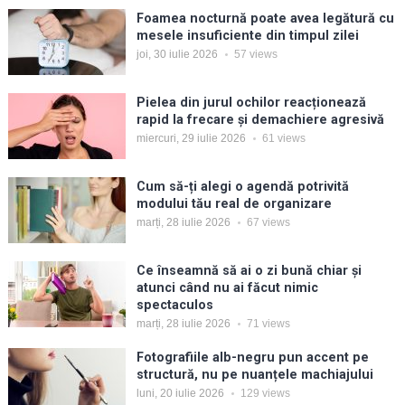
Foamea nocturnă poate avea legătură cu
mesele insuficiente din timpul zilei
joi, 30 iulie 2026
57
views
Pielea din jurul ochilor reacționează
rapid la frecare și demachiere agresivă
miercuri, 29 iulie 2026
61
views
Cum să-ți alegi o agendă potrivită
modului tău real de organizare
marți, 28 iulie 2026
67
views
Ce înseamnă să ai o zi bună chiar și
atunci când nu ai făcut nimic
spectaculos
marți, 28 iulie 2026
71
views
Fotografiile alb-negru pun accent pe
structură, nu pe nuanțele machiajului
luni, 20 iulie 2026
129
views