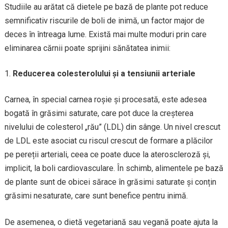
Studiile au arătat că dietele pe bază de plante pot reduce
semnificativ riscurile de boli de inimă, un factor major de
deces în întreaga lume. Există mai multe moduri prin care
eliminarea cărnii poate sprijini sănătatea inimii:
Reducerea colesterolului și a tensiunii arteriale
Carnea, în special carnea roșie și procesată, este adesea
bogată în grăsimi saturate, care pot duce la creșterea
nivelului de colesterol „rău” (LDL) din sânge. Un nivel crescut
de LDL este asociat cu riscul crescut de formare a plăcilor
pe pereții arteriali, ceea ce poate duce la ateroscleroză și,
implicit, la boli cardiovasculare. În schimb, alimentele pe bază
de plante sunt de obicei sărace în grăsimi saturate și conțin
grăsimi nesaturate, care sunt benefice pentru inimă.
De asemenea, o dietă vegetariană sau vegană poate ajuta la