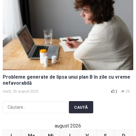
Probleme generate de lipsa unui plan B în zile cu vreme
nefavorabilă
marți, 26 august 2025
1
2K
Caută
după:
august 2026
L
Ma
Mi
J
V
S
D