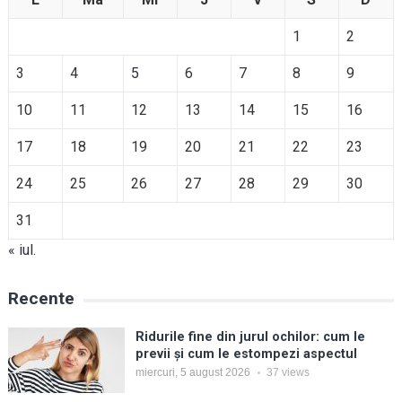
1
2
3
4
5
6
7
8
9
10
11
12
13
14
15
16
17
18
19
20
21
22
23
24
25
26
27
28
29
30
31
« iul.
Recente
Ridurile fine din jurul ochilor: cum le
previi și cum le estompezi aspectul
miercuri, 5 august 2026
37
views