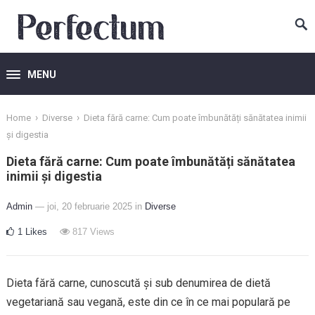
MENU
›
›
Home
Diverse
Dieta fără carne: Cum poate îmbunătăți sănătatea inimii
și digestia
Dieta fără carne: Cum poate îmbunătăți sănătatea
inimii și digestia
Admin
— joi, 20 februarie 2025
in
Diverse
1
Likes
817
Views
Dieta fără carne, cunoscută și sub denumirea de dietă
vegetariană sau vegană, este din ce în ce mai populară pe