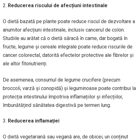
Reducerea riscului de afecțiuni intestinale
O dietă bazată pe plante poate reduce riscul de dezvoltare a
anumitor afecțiuni intestinale, inclusiv cancerul de colon.
Studiile au arătat că o dietă săracă în carne, dar bogată în
fructe, legume și cereale integrale poate reduce riscurile de
cancer colorectal, datorită efectelor protective ale fibrelor și
ale altor fitonutrienți.
De asemenea, consumul de legume crucifere (precum
broccoli, varză și conopidă) și leguminoase poate contribui la
protecția intestinului împotriva inflamațiilor și infecțiilor,
îmbunătățind sănătatea digestivă pe termen lung.
Reducerea inflamației
O dietă vegetariană sau vegană are, de obicei, un conținut