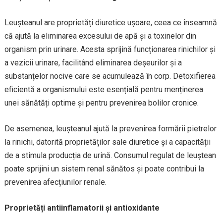
Leușteanul are proprietăți diuretice ușoare, ceea ce înseamnă
că ajută la eliminarea excesului de apă și a toxinelor din
organism prin urinare. Acesta sprijină funcționarea rinichilor și
a vezicii urinare, facilitând eliminarea deșeurilor și a
substanțelor nocive care se acumulează în corp. Detoxifierea
eficientă a organismului este esențială pentru menținerea
unei sănătăți optime și pentru prevenirea bolilor cronice.
De asemenea, leușteanul ajută la prevenirea formării pietrelor
la rinichi, datorită proprietăților sale diuretice și a capacității
de a stimula producția de urină. Consumul regulat de leuștean
poate sprijini un sistem renal sănătos și poate contribui la
prevenirea afecțiunilor renale.
Proprietăți antiinflamatorii și antioxidante