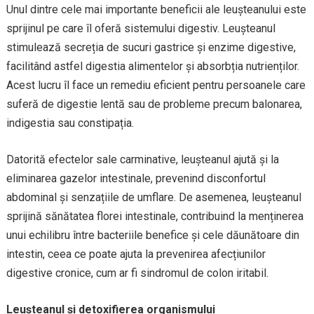
Unul dintre cele mai importante beneficii ale leușteanului este
sprijinul pe care îl oferă sistemului digestiv. Leușteanul
stimulează secreția de sucuri gastrice și enzime digestive,
facilitând astfel digestia alimentelor și absorbția nutrienților.
Acest lucru îl face un remediu eficient pentru persoanele care
suferă de digestie lentă sau de probleme precum balonarea,
indigestia sau constipația.
Datorită efectelor sale carminative, leușteanul ajută și la
eliminarea gazelor intestinale, prevenind disconfortul
abdominal și senzațiile de umflare. De asemenea, leușteanul
sprijină sănătatea florei intestinale, contribuind la menținerea
unui echilibru între bacteriile benefice și cele dăunătoare din
intestin, ceea ce poate ajuta la prevenirea afecțiunilor
digestive cronice, cum ar fi sindromul de colon iritabil.
Leușteanul și detoxifierea organismului