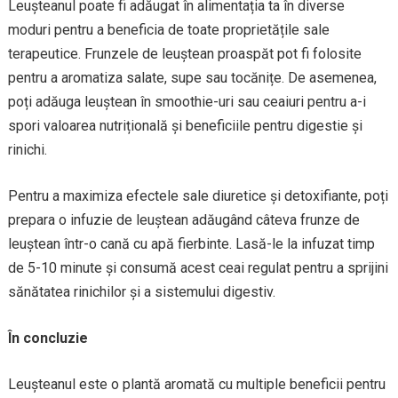
Leușteanul poate fi adăugat în alimentația ta în diverse
moduri pentru a beneficia de toate proprietățile sale
terapeutice. Frunzele de leuștean proaspăt pot fi folosite
pentru a aromatiza salate, supe sau tocănițe. De asemenea,
poți adăuga leuștean în smoothie-uri sau ceaiuri pentru a-i
spori valoarea nutrițională și beneficiile pentru digestie și
rinichi.
Pentru a maximiza efectele sale diuretice și detoxifiante, poți
prepara o infuzie de leuștean adăugând câteva frunze de
leuștean într-o cană cu apă fierbinte. Lasă-le la infuzat timp
de 5-10 minute și consumă acest ceai regulat pentru a sprijini
sănătatea rinichilor și a sistemului digestiv.
În concluzie
Leușteanul este o plantă aromată cu multiple beneficii pentru