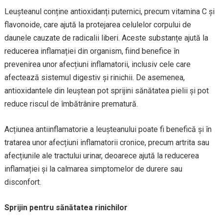
Leușteanul conține antioxidanți puternici, precum vitamina C și
flavonoide, care ajută la protejarea celulelor corpului de
daunele cauzate de radicalii liberi. Aceste substanțe ajută la
reducerea inflamației din organism, fiind benefice în
prevenirea unor afecțiuni inflamatorii, inclusiv cele care
afectează sistemul digestiv și rinichii. De asemenea,
antioxidantele din leuștean pot sprijini sănătatea pielii și pot
reduce riscul de îmbătrânire prematură.
Acțiunea antiinflamatorie a leușteanului poate fi benefică și în
tratarea unor afecțiuni inflamatorii cronice, precum artrita sau
afecțiunile ale tractului urinar, deoarece ajută la reducerea
inflamației și la calmarea simptomelor de durere sau
disconfort.
Sprijin pentru sănătatea rinichilor