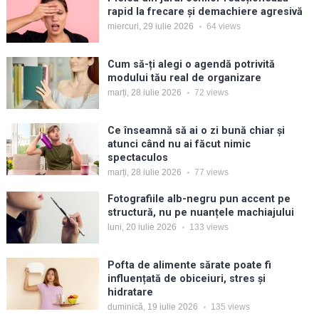
rapid la frecare și demachiere agresivă
miercuri, 29 iulie 2026
64
views
Cum să-ți alegi o agendă potrivită
modului tău real de organizare
marți, 28 iulie 2026
72
views
Ce înseamnă să ai o zi bună chiar și
atunci când nu ai făcut nimic
spectaculos
marți, 28 iulie 2026
77
views
Fotografiile alb-negru pun accent pe
structură, nu pe nuanțele machiajului
luni, 20 iulie 2026
133
views
Pofta de alimente sărate poate fi
influențată de obiceiuri, stres și
hidratare
duminică, 19 iulie 2026
135
views