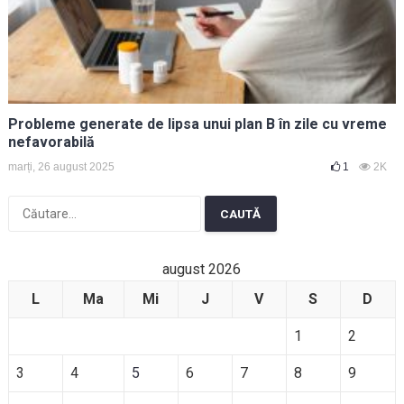
Probleme generate de lipsa unui plan B în zile cu vreme
nefavorabilă
marți, 26 august 2025
1
2K
Caută
după:
august 2026
L
Ma
Mi
J
V
S
D
1
2
3
4
5
6
7
8
9