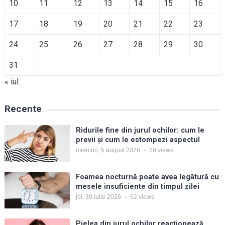
10
11
12
13
14
15
16
17
18
19
20
21
22
23
24
25
26
27
28
29
30
31
« iul.
Recente
Ridurile fine din jurul ochilor: cum le
previi și cum le estompezi aspectul
miercuri, 5 august 2026
39
views
Foamea nocturnă poate avea legătură cu
mesele insuficiente din timpul zilei
joi, 30 iulie 2026
62
views
Pielea din jurul ochilor reacționează