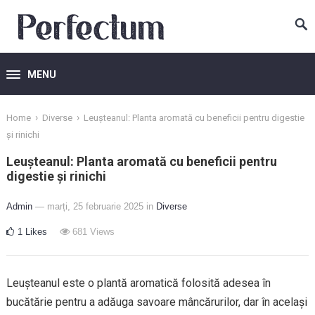
MENU
›
›
Home
Diverse
Leușteanul: Planta aromată cu beneficii pentru digestie
și rinichi
Leușteanul: Planta aromată cu beneficii pentru
digestie și rinichi
Admin
— marți, 25 februarie 2025
in
Diverse
1
Likes
681
Views
Leușteanul este o plantă aromatică folosită adesea în
bucătărie pentru a adăuga savoare mâncărurilor, dar în același