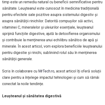
timp este un remediu natural cu beneficii semnificative pentru
sănătate. Leușteanul este cunoscut în medicina tradițională
pentru efectele sale pozitive asupra sistemului digestiv și
asupra sănătății rinichilor. Datorită compușilor săi activi,
vitaminei C, mineralelor și uleiurilor esențiale, leușteanul
sprijină funcțiile digestive, ajută la detoxifierea organismului
și contribuie la menținerea unui echilibru sănătos de apă și
minerale. În acest articol, vom explora beneficiile leușteanului
pentru digestie și rinichi, subliniind rolul său în menținerea
sănătății generale.
Scris în colaborare cu
MrTech.ro
, acest articol îți oferă soluții
clare pentru a înțelege impactul tehnologiei și cum să rămâi
conectat la noile tendințe.
Leușteanul și sănătatea digestivă