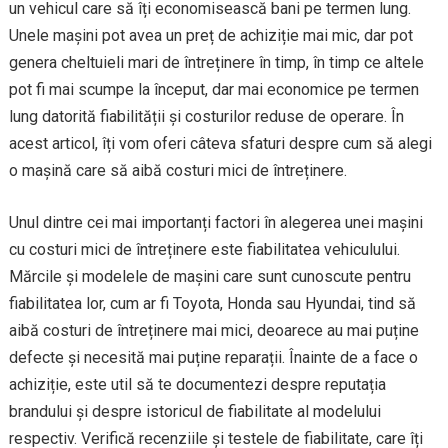
un vehicul care să îți economisească bani pe termen lung.
Unele mașini pot avea un preț de achiziție mai mic, dar pot
genera cheltuieli mari de întreținere în timp, în timp ce altele
pot fi mai scumpe la început, dar mai economice pe termen
lung datorită fiabilității și costurilor reduse de operare. În
acest articol, îți vom oferi câteva sfaturi despre cum să alegi
o mașină care să aibă costuri mici de întreținere.
Unul dintre cei mai importanți factori în alegerea unei mașini
cu costuri mici de întreținere este fiabilitatea vehiculului.
Mărcile și modelele de mașini care sunt cunoscute pentru
fiabilitatea lor, cum ar fi Toyota, Honda sau Hyundai, tind să
aibă costuri de întreținere mai mici, deoarece au mai puține
defecte și necesită mai puține reparații. Înainte de a face o
achiziție, este util să te documentezi despre reputația
brandului și despre istoricul de fiabilitate al modelului
respectiv. Verifică recenziile și testele de fiabilitate, care îți