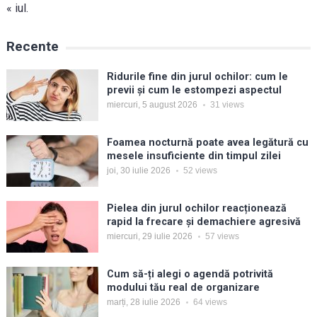
« iul.
Recente
Ridurile fine din jurul ochilor: cum le
previi și cum le estompezi aspectul
miercuri, 5 august 2026
31
views
Foamea nocturnă poate avea legătură cu
mesele insuficiente din timpul zilei
joi, 30 iulie 2026
52
views
Pielea din jurul ochilor reacționează
rapid la frecare și demachiere agresivă
miercuri, 29 iulie 2026
57
views
Cum să-ți alegi o agendă potrivită
modului tău real de organizare
marți, 28 iulie 2026
64
views