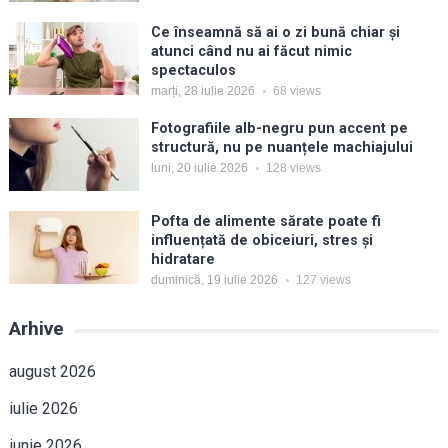
Ce înseamnă să ai o zi bună chiar și
atunci când nu ai făcut nimic
spectaculos
marți, 28 iulie 2026
68
views
Fotografiile alb-negru pun accent pe
structură, nu pe nuanțele machiajului
luni, 20 iulie 2026
128
views
Pofta de alimente sărate poate fi
influențată de obiceiuri, stres și
hidratare
duminică, 19 iulie 2026
127
views
Arhive
august 2026
iulie 2026
iunie 2026