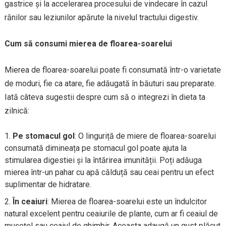
gastrice și la accelerarea procesului de vindecare în cazul
rănilor sau leziunilor apărute la nivelul tractului digestiv.
Cum să consumi mierea de floarea-soarelui
Mierea de floarea-soarelui poate fi consumată într-o varietate
de moduri, fie ca atare, fie adăugată în băuturi sau preparate.
Iată câteva sugestii despre cum să o integrezi în dieta ta
zilnică:
Pe stomacul gol
: O linguriță de miere de floarea-soarelui
consumată dimineața pe stomacul gol poate ajuta la
stimularea digestiei și la întărirea imunității. Poți adăuga
mierea într-un pahar cu apă călduță sau ceai pentru un efect
suplimentar de hidratare.
În ceaiuri
: Mierea de floarea-soarelui este un îndulcitor
natural excelent pentru ceaiurile de plante, cum ar fi ceaiul de
mușețel sau ceaiul de ghimbir. Aceasta adaugă un gust plăcut