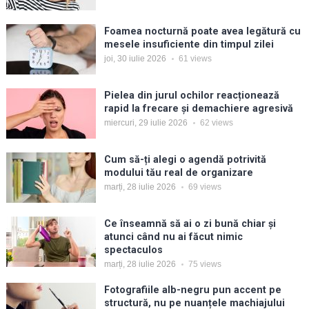
Foamea nocturnă poate avea legătură cu
mesele insuficiente din timpul zilei
joi, 30 iulie 2026
61
views
Pielea din jurul ochilor reacționează
rapid la frecare și demachiere agresivă
miercuri, 29 iulie 2026
62
views
Cum să-ți alegi o agendă potrivită
modului tău real de organizare
marți, 28 iulie 2026
69
views
Ce înseamnă să ai o zi bună chiar și
atunci când nu ai făcut nimic
spectaculos
marți, 28 iulie 2026
75
views
Fotografiile alb-negru pun accent pe
structură, nu pe nuanțele machiajului