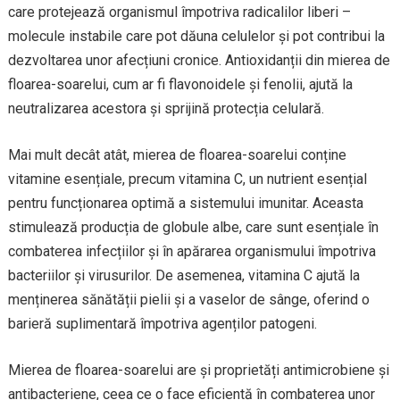
care protejează organismul împotriva radicalilor liberi –
molecule instabile care pot dăuna celulelor și pot contribui la
dezvoltarea unor afecțiuni cronice. Antioxidanții din mierea de
floarea-soarelui, cum ar fi flavonoidele și fenolii, ajută la
neutralizarea acestora și sprijină protecția celulară.
Mai mult decât atât, mierea de floarea-soarelui conține
vitamine esențiale, precum vitamina C, un nutrient esențial
pentru funcționarea optimă a sistemului imunitar. Aceasta
stimulează producția de globule albe, care sunt esențiale în
combaterea infecțiilor și în apărarea organismului împotriva
bacteriilor și virusurilor. De asemenea, vitamina C ajută la
menținerea sănătății pielii și a vaselor de sânge, oferind o
barieră suplimentară împotriva agenților patogeni.
Mierea de floarea-soarelui are și proprietăți antimicrobiene și
antibacteriene, ceea ce o face eficientă în combaterea unor