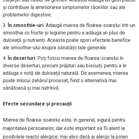
și contribuie la ameliorarea simptomelor răcelilor sau ale
problemelor digestive.
În smoothie-uri
: Adaugă mierea de floarea-soarelui într-un
smoothie cu fructe și legume pentru a adăuga un plus de
dulceață și nutrienți. Aceasta poate spori efectele benefice
ale smoothie-ului asupra sănătății tale generale.
În deserturi
: Poți folosi mierea de floarea-soarelui în
diverse deserturi, precum prăjituri sau biscuiți, pentru a le
adăuga o notă de dulceață naturală. De asemenea, mierea
poate înlocui zahărul procesat, fiind o alternativă mai
sănătoasă și mai nutritivă.
Efecte secundare și precauții
Mierea de floarea-soarelui este, în general, sigură pentru
majoritatea persoanelor, dar este important să fii atent la
posibilele reacții alergice, mai ales dacă ai alergii la polen