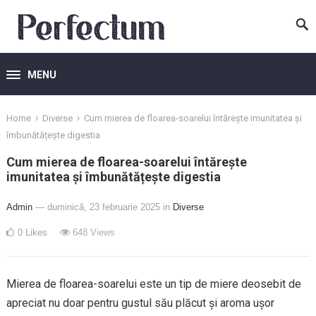
MENU
›
›
Home
Diverse
Cum mierea de floarea-soarelui întărește imunitatea și
îmbunătățește digestia
Cum mierea de floarea-soarelui întărește
imunitatea și îmbunătățește digestia
Admin
— duminică, 23 februarie 2025
in
Diverse
0
Likes
648
Views
Mierea de floarea-soarelui este un tip de miere deosebit de
apreciat nu doar pentru gustul său plăcut și aroma ușor