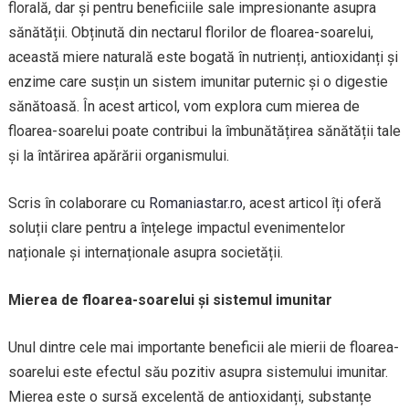
florală, dar și pentru beneficiile sale impresionante asupra
sănătății. Obținută din nectarul florilor de floarea-soarelui,
această miere naturală este bogată în nutrienți, antioxidanți și
enzime care susțin un sistem imunitar puternic și o digestie
sănătoasă. În acest articol, vom explora cum mierea de
floarea-soarelui poate contribui la îmbunătățirea sănătății tale
și la întărirea apărării organismului.
Scris în colaborare cu
Romaniastar.ro
, acest articol îți oferă
soluții clare pentru a înțelege impactul evenimentelor
naționale și internaționale asupra societății.
Mierea de floarea-soarelui și sistemul imunitar
Unul dintre cele mai importante beneficii ale mierii de floarea-
soarelui este efectul său pozitiv asupra sistemului imunitar.
Mierea este o sursă excelentă de antioxidanți, substanțe