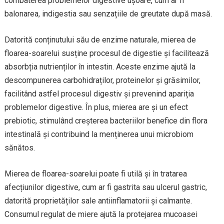
combaterea problemelor digestive ușoare, cum ar fi
balonarea, indigestia sau senzațiile de greutate după masă.
Datorită conținutului său de enzime naturale, mierea de
floarea-soarelui susține procesul de digestie și facilitează
absorbția nutrienților în intestin. Aceste enzime ajută la
descompunerea carbohidraților, proteinelor și grăsimilor,
facilitând astfel procesul digestiv și prevenind apariția
problemelor digestive. În plus, mierea are și un efect
prebiotic, stimulând creșterea bacteriilor benefice din flora
intestinală și contribuind la menținerea unui microbiom
sănătos.
Mierea de floarea-soarelui poate fi utilă și în tratarea
afecțiunilor digestive, cum ar fi gastrita sau ulcerul gastric,
datorită proprietăților sale antiinflamatorii și calmante.
Consumul regulat de miere ajută la protejarea mucoasei