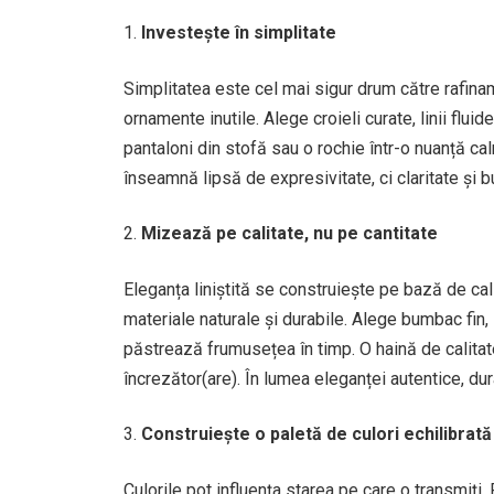
Investește în simplitate
Simplitatea este cel mai sigur drum către rafina
ornamente inutile. Alege croieli curate, linii flui
pantaloni din stofă sau o rochie într-o nuanță ca
înseamnă lipsă de expresivitate, ci claritate și b
Mizează pe calitate, nu pe cantitate
Eleganța liniștită se construiește pe bază de cali
materiale naturale și durabile. Alege bumbac fin, 
păstrează frumusețea în timp. O haină de calitate
încrezător(are). În lumea eleganței autentice, dur
Construiește o paletă de culori echilibrată
Culorile pot influența starea pe care o transmiți