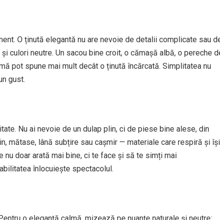
ment. O ținută elegantă nu are nevoie de detalii complicate sau d
de și culori neutre. Un sacou bine croit, o cămașă albă, o pereche d
lmă pot spune mai mult decât o ținută încărcată. Simplitatea nu
un gust.
tate. Nu ai nevoie de un dulap plin, ci de piese bine alese, din
in, mătase, lână subțire sau cașmir — materiale care respiră și își
 nu doar arată mai bine, ci te face și să te simți mai
abilitatea înlocuiește spectacolul.
. Pentru o eleganță calmă, mizează pe nuanțe naturale și neutre: