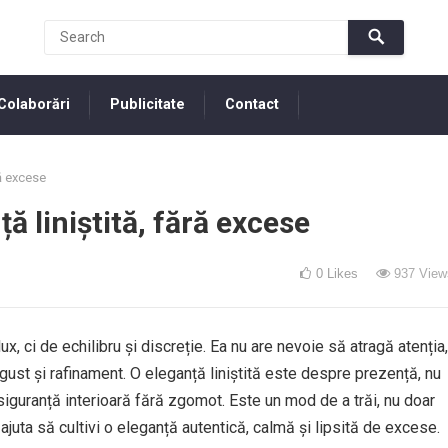
Colaborări
Publicitate
Contact
ră excese
ă liniștită, fără excese
0
Likes
937
View
x, ci de echilibru și discreție. Ea nu are nevoie să atragă atenția,
gust și rafinament. O eleganță liniștită este despre prezență, nu
iguranță interioară fără zgomot. Este un mod de a trăi, nu doar
 ajuta să cultivi o eleganță autentică, calmă și lipsită de excese.