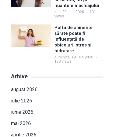
nuanțele machiajului
luni, 20 iulie 2026
131
views
Pofta de alimente
sărate poate fi
influențată de
obiceiuri, stres și
hidratare
duminică, 19 iulie 2026
130
views
Arhive
august 2026
iulie 2026
iunie 2026
mai 2026
aprilie 2026