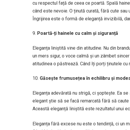
cu respectul față de ceea ce poartă. Spală hainel
când este nevoie. O ținută curată, fără cute sau u
Îngrijirea este o formă de eleganță invizibilă, da
Poartă-ți hainele cu calm și siguranță
Eleganța liniștită vine din atitudine. Nu din brand
un mers sigur, o voce calmă și un zâmbet sincer 
atitudinea o păstrează. Când îți porți ținutele cu
Găsește frumusețea în echilibru și modes
Eleganța adevărată nu strigă, ci șoptește. Ea se 
elegant știe să se facă remarcată fără să caute a
Această eleganță liniștită este rezultatul unui ech
Eleganța fără excese nu este o tendință, ci un 