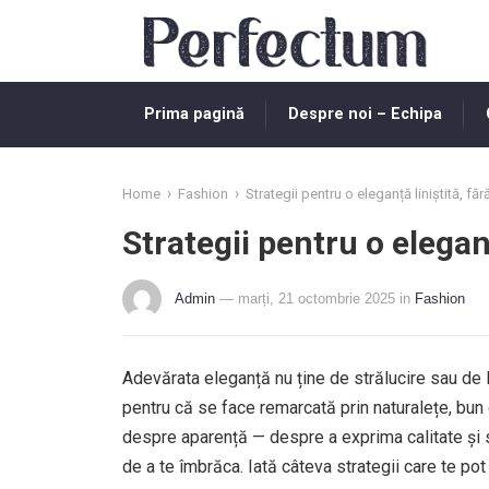
Prima pagină
Despre noi – Echipa
›
›
Home
Fashion
Strategii pentru o eleganță liniștită, fă
Strategii pentru o eleganț
Admin
— marți, 21 octombrie 2025
in
Fashion
Adevărata eleganță nu ține de strălucire sau de lu
pentru că se face remarcată prin naturalețe, bun 
despre aparență — despre a exprima calitate și s
de a te îmbrăca. Iată câteva strategii care te pot