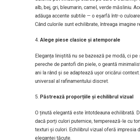
alb, bej, gri, bleumarin, camel, verde măsliniu. A
adăuga accente subtile — o eșarfă într-o culoare
Când culorile sunt echilibrate, întreaga imagine re
Alege piese clasice și atemporale
Eleganța liniștită nu se bazează pe modă, ci pe 
pereche de pantofi din piele, o geantă minimalist
ani la rând și se adaptează ușor oricărui context
universal al rafinamentului discret.
Păstrează proporțiile și echilibrul vizual
O ținută elegantă este întotdeauna echilibrată.
dacă porți culori puternice, temperează-le cu tonu
texturi și culori. Echilibrul vizual oferă impresia
eleganței tăcute.