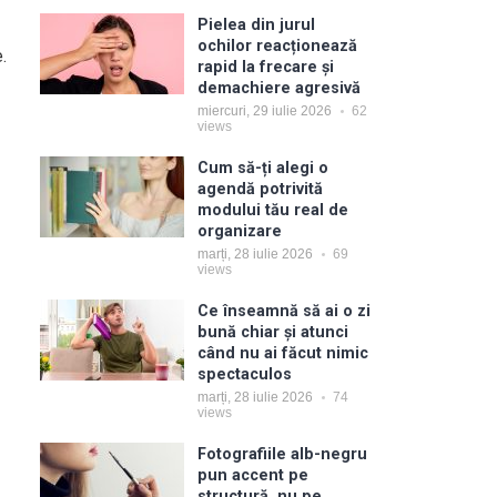
Pielea din jurul
ochilor reacționează
.
rapid la frecare și
demachiere agresivă
miercuri, 29 iulie 2026
62
views
Cum să-ți alegi o
agendă potrivită
modului tău real de
organizare
marți, 28 iulie 2026
69
views
Ce înseamnă să ai o zi
bună chiar și atunci
când nu ai făcut nimic
spectaculos
marți, 28 iulie 2026
74
views
Fotografiile alb-negru
pun accent pe
structură, nu pe