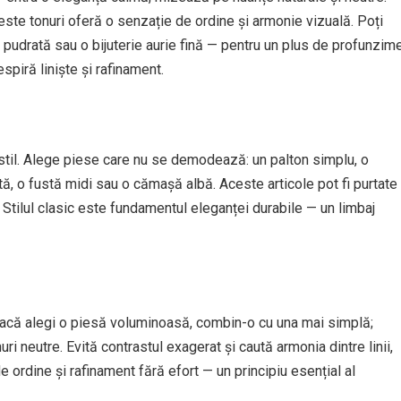
ceste tonuri oferă o senzație de ordine și armonie vizuală. Poți
 pudrată sau o bijuterie aurie fină — pentru un plus de profunzime
spiră liniște și rafinament.
stil. Alege piese care nu se demodează: un palton simplu, o
ă, o fustă midi sau o cămașă albă. Aceste articole pot fi purtate
. Stilul clasic este fundamentul eleganței durabile — un limbaj
 Dacă alegi o piesă voluminoasă, combin-o cu una mai simplă;
ri neutre. Evită contrastul exagerat și caută armonia dintre linii,
 de ordine și rafinament fără efort — un principiu esențial al