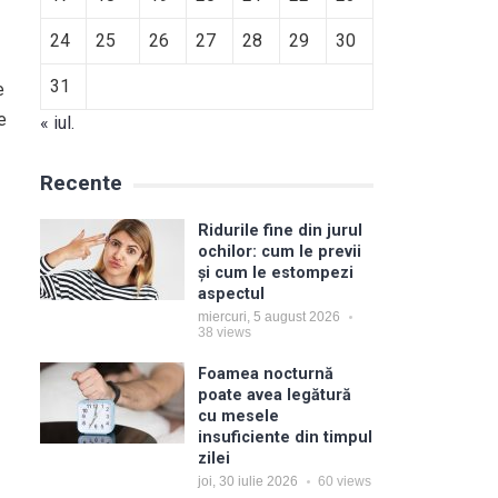
24
25
26
27
28
29
30
31
e
e
« iul.
Recente
Ridurile fine din jurul
ochilor: cum le previi
și cum le estompezi
aspectul
miercuri, 5 august 2026
38
views
Foamea nocturnă
poate avea legătură
cu mesele
insuficiente din timpul
zilei
joi, 30 iulie 2026
60
views