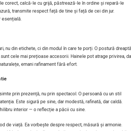
e corect, calcă-le cu grijă, păstrează-le în ordine și repară-le
zură, transmite respect față de tine și față de cei din jur.
r esențială.
uri, nu din etichete, ci din modul în care te porți. O postură dreaptă
sunt cele mai prețioase accesorii. Hainele pot atrage privirea, da
 naturalețe, emani rafinament fără efort.
tie
simte prin prezență, nu prin spectacol. O persoană cu un stil
tenția. Este sigură pe sine, dar modestă, rafinată, dar caldă.
ilibru interior — o reflecție a păcii cu sine.
mod de viață. Ea vorbește despre respect, măsură și armonie.