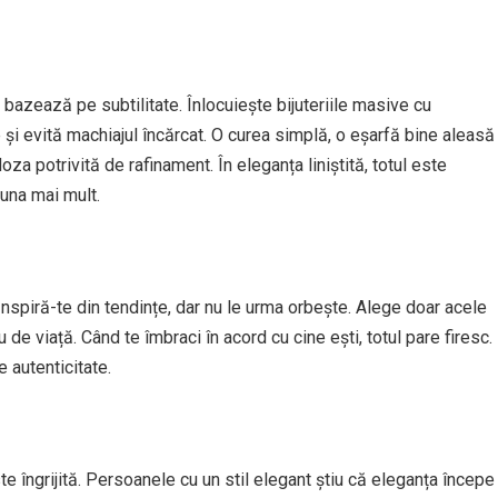
 bazează pe subtilitate. Înlocuiește bijuteriile masive cu
 și evită machiajul încărcat. O curea simplă, o eșarfă bine aleasă
a potrivită de rafinament. În eleganța liniștită, totul este
auna mai mult.
Inspiră-te din tendințe, dar nu le urma orbește. Alege doar acele
 de viață. Când te îmbraci în acord cu cine ești, totul pare firesc.
e autenticitate.
 îngrijită. Persoanele cu un stil elegant știu că eleganța începe