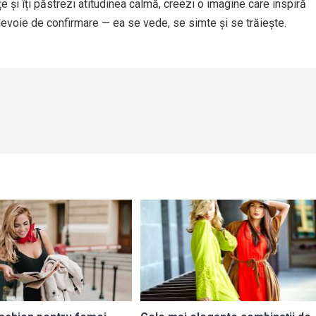
lețe și îți păstrezi atitudinea calmă, creezi o imagine care inspiră
nevoie de confirmare — ea se vede, se simte și se trăiește.