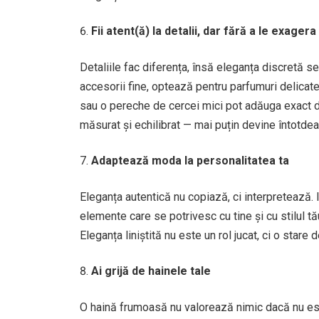
Fii atent(ă) la detalii, dar fără a le exagera
Detaliile fac diferența, însă eleganța discretă se
accesorii fine, optează pentru parfumuri delicate
sau o pereche de cercei mici pot adăuga exact doz
măsurat și echilibrat — mai puțin devine întotde
Adaptează moda la personalitatea ta
Eleganța autentică nu copiază, ci interpretează. 
elemente care se potrivesc cu tine și cu stilul tău
Eleganța liniștită nu este un rol jucat, ci o stare d
Ai grijă de hainele tale
O haină frumoasă nu valorează nimic dacă nu este