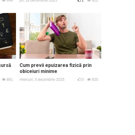
994
joi, 18 decembrie 2025
1
922
 sursă
Cum previi epuizarea fizică prin
obiceiuri minime
861
miercuri, 3 decembrie 2025
0
920