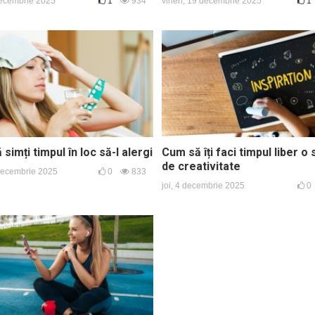
decembrie 2025
1
934
vineri, 19 decembrie 2025
1
simți timpul în loc să-l alergi
Cum să îți faci timpul liber o
de creativitate
 decembrie 2025
0
833
joi, 4 decembrie 2025
0