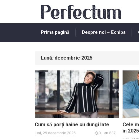
Prima pagină
Despre noi – Echipa
Lună:
decembrie 2025
Cum să porți haine cu dungi late
Cele ma
în 2025
luni, 29 decembrie 2025
0
837