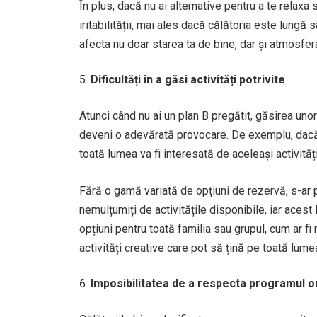
În plus, dacă nu ai alternative pentru a te relaxa 
iritabilității, mai ales dacă călătoria este lungă
afecta nu doar starea ta de bine, dar și atmosfer
Dificultăți în a găsi activități potrivite
Atunci când nu ai un plan B pregătit, găsirea unor
deveni o adevărată provocare. De exemplu, dacă că
toată lumea va fi interesată de aceleași activităț
Fără o gamă variată de opțiuni de rezervă, s-ar pu
nemulțumiți de activitățile disponibile, iar aces
opțiuni pentru toată familia sau grupul, cum ar f
activități creative care pot să țină pe toată lumea
Imposibilitatea de a respecta programul or