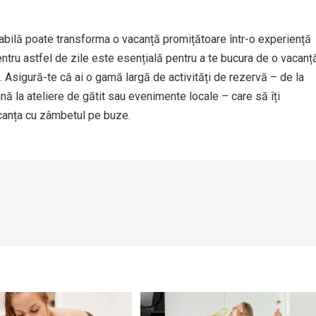
abilă poate transforma o vacanță promițătoare într-o experiență
entru astfel de zile este esențială pentru a te bucura de o vacanț
 Asigură-te că ai o gamă largă de activități de rezervă – de la
nă la ateliere de gătit sau evenimente locale – care să îți
acanța cu zâmbetul pe buze.