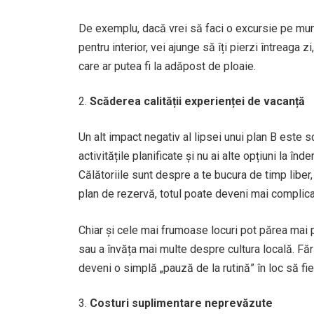
De exemplu, dacă vrei să faci o excursie pe munte
pentru interior, vei ajunge să îți pierzi întreaga z
care ar putea fi la adăpost de ploaie.
Scăderea calității experienței de vacanță
Un alt impact negativ al lipsei unui plan B este
activitățile planificate și nu ai alte opțiuni la 
Călătoriile sunt despre a te bucura de timp liber
plan de rezervă, totul poate deveni mai complicat
Chiar și cele mai frumoase locuri pot părea mai pu
sau a învăța mai multe despre cultura locală. Fără
deveni o simplă „pauză de la rutină” în loc să f
Costuri suplimentare neprevăzute