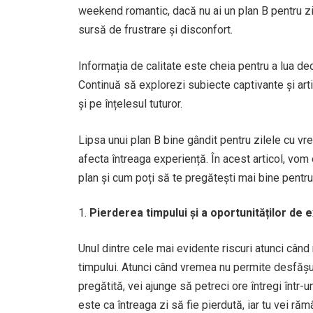
weekend romantic, dacă nu ai un plan B pentru zil
sursă de frustrare și disconfort.
Informația de calitate este cheia pentru a lua dec
Continuă să explorezi subiecte captivante și ar
și pe înțelesul tuturor.
Lipsa unui plan B bine gândit pentru zilele cu v
afecta întreaga experiență. În acest articol, vo
plan și cum poți să te pregătești mai bine pentru
Pierderea timpului și a oportunităților de 
Unul dintre cele mai evidente riscuri atunci cân
timpului. Atunci când vremea nu permite desfășurare
pregătită, vei ajunge să petreci ore întregi într-u
este ca întreaga zi să fie pierdută, iar tu vei răm