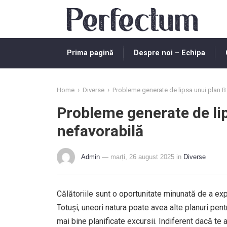
Prima pagină
Despre noi – Echipa
›
›
Home
Diverse
Probleme generate de lipsa unui plan B 
Probleme generate de lip
nefavorabilă
Admin
— marți, 26 august 2025
in
Diverse
Călătoriile sunt o oportunitate minunată de a explo
Totuși, uneori natura poate avea alte planuri pen
mai bine planificate excursii. Indiferent dacă te