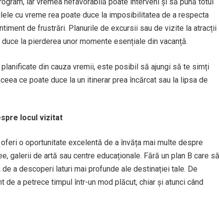
rogram, iar vremea nefavorabilă poate interveni și să pună totul
zilele cu vreme rea poate duce la imposibilitatea de a respecta
ntiment de frustrări. Planurile de excursii sau de vizite la atracții
ate duce la pierderea unor momente esențiale din vacanță.
lanificate din cauza vremii, este posibil să ajungi să te simți
, ceea ce poate duce la un itinerar prea încărcat sau la lipsa de
spre locul vizitat
t oferi o oportunitate excelentă de a învăța mai multe despre
muzee, galerii de artă sau centre educaționale. Fără un plan B care s
zia de a descoperi laturi mai profunde ale destinației tale. De
 de a petrece timpul într-un mod plăcut, chiar și atunci când