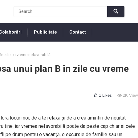
Colaborări
Publicitate
Contact
în zile cu vreme nefavorabilă
sa unui plan B în zile cu vreme
1
Likes
2K
View
ra locuri noi, de a te relaxa și de a crea amintiri de neuitat.
tru tine, iar vremea nefavorabilă poate da peste cap chiar și cele
 afli pe drum pentru o vacanță, o excursie de familie sau un