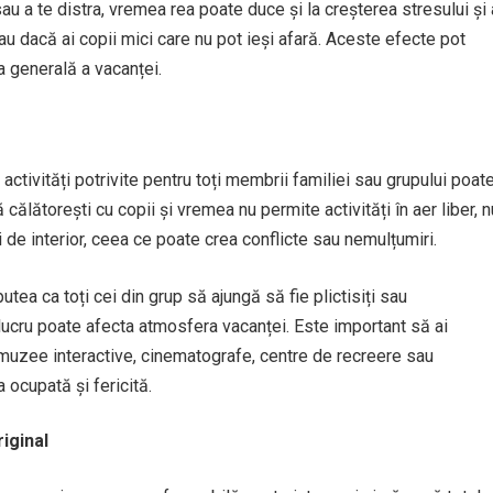
sau a te distra, vremea rea poate duce și la creșterea stresului și 
 sau dacă ai copii mici care nu pot ieși afară. Aceste efecte pot
a generală a vacanței.
 activități potrivite pentru toți membrii familiei sau grupului poat
lătorești cu copii și vremea nu permite activități în aer liber, n
i de interior, ceea ce poate crea conflicte sau nemulțumiri.
tea ca toți cei din grup să ajungă să fie plictisiți sau
t lucru poate afecta atmosfera vacanței. Este important să ai
i muzee interactive, cinematografe, centre de recreere sau
 ocupată și fericită.
iginal