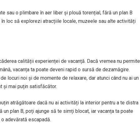
 sau o plimbare în aer liber și plouă torențial, fără un plan B
i, în loc să explorezi atracțiile locale, muzeele sau alte activități
 scăderea calității experienței de vacanță. Dacă vremea nu permite
îndemână, vacanța ta poate deveni rapid o sursă de dezamăgire.
, de locuri noi și de momente de relaxare, dar atunci când nu ai un
 și mai puțin satisfăcător.
țin atrăgătoare dacă nu ai activități la interior pentru a te distra
 un plan B, poți ajunge să te simți blocat, iar vacanța ta poate
ie o adevărată escapadă.