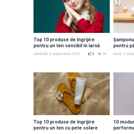
Top 10 produse de îngrijire
Șamponul 
pentru un ten sensibil în iarnă
pentru p
sâmbătă, 6 septembrie 2025
1
2K
marți, 2 sep
Top 10 produse de îngrijire
10 moduri
pentru un ten cu pete solare
performa