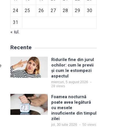
24
25
26
27
28
29
30
31
« iul.
Recente
Ridurile fine din jurul
e
ochilor: cum le previi
și cum le estompezi
aspectul
miercuri, 5 august 2026
28
views
Foamea nocturnă
poate avea legătură
cu mesele
insuficiente din timpul
zilei
joi, 30 iulie 2026
50
views