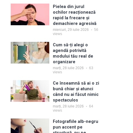
Pielea din jurul
ochilor reacționează
rapid la frecare și
demachiere agresivă
miercuri, 29 iulie 2026
56
views
Cum să-ți alegi o
agendă potrivită
modului tău real de
organizare
marți, 28 iulie 2026
63
views
Ce înseamnă să ai o zi
bună chiar și atunci
când nu ai făcut nimic
spectaculos
marți, 28 iulie 2026
64
views
Fotografiile alb-negru
pun accent pe
structură, nu pe