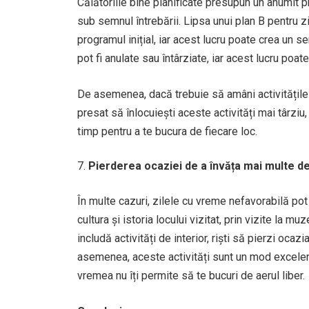
Călătoriile bine planificate presupun un anumit p
sub semnul întrebării. Lipsa unui plan B pentru 
programul inițial, iar acest lucru poate crea un se
pot fi anulate sau întârziate, iar acest lucru po
De asemenea, dacă trebuie să amâni activitățile p
presat să înlocuiești aceste activități mai târziu
timp pentru a te bucura de fiecare loc.
Pierderea ocaziei de a învăța mai multe de
În multe cazuri, zilele cu vreme nefavorabilă po
cultura și istoria locului vizitat, prin vizite la 
includă activități de interior, riști să pierzi oca
asemenea, aceste activități sunt un mod excelent
vremea nu îți permite să te bucuri de aerul liber.