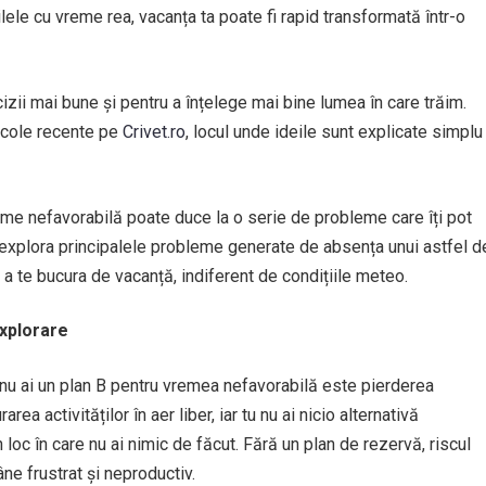
ele cu vreme rea, vacanța ta poate fi rapid transformată într-o
izii mai bune și pentru a înțelege mai bine lumea în care trăim.
ticole recente pe
Crivet.ro
, locul unde ideile sunt explicate simplu
reme nefavorabilă poate duce la o serie de probleme care îți pot
m explora principalele probleme generate de absența unui astfel d
 a te bucura de vacanță, indiferent de condițiile meteo.
explorare
d nu ai un plan B pentru vremea nefavorabilă este pierderea
a activităților în aer liber, iar tu nu ai nicio alternativă
n loc în care nu ai nimic de făcut. Fără un plan de rezervă, riscul
âne frustrat și neproductiv.