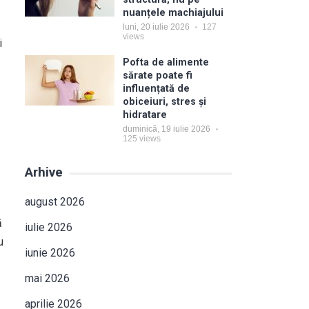
nuanțele machiajului
luni, 20 iulie 2026
127
views
i
Pofta de alimente
sărate poate fi
influențată de
obiceiuri, stres și
hidratare
duminică, 19 iulie 2026
125
views
Arhive
august 2026
ă
iulie 2026
u
iunie 2026
mai 2026
aprilie 2026