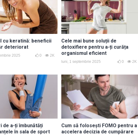
cu keratină: beneficii
Cele mai bune soluții de
ăr deteriorat
detoxifiere pentru a-ți curăța
organismul eficient
tembrie 2025
0
2K
luni, 1 septembrie 2025
0
2K
 de a-ți îmbunătăți
Cum să folosești FOMO pentru a
nțele în sala de sport
accelera decizia de cumpărare