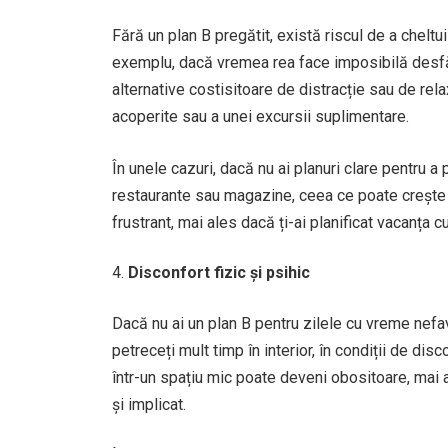
Fără un plan B pregătit, există riscul de a chel
exemplu, dacă vremea rea face imposibilă desfășur
alternative costisitoare de distracție sau de relax
acoperite sau a unei excursii suplimentare.
În unele cazuri, dacă nu ai planuri clare pentru a 
restaurante sau magazine, ceea ce poate crește s
frustrant, mai ales dacă ți-ai planificat vacanța 
Disconfort fizic și psihic
Dacă nu ai un plan B pentru zilele cu vreme nefav
petreceți mult timp în interior, în condiții de di
într-un spațiu mic poate deveni obositoare, mai a
și implicat.