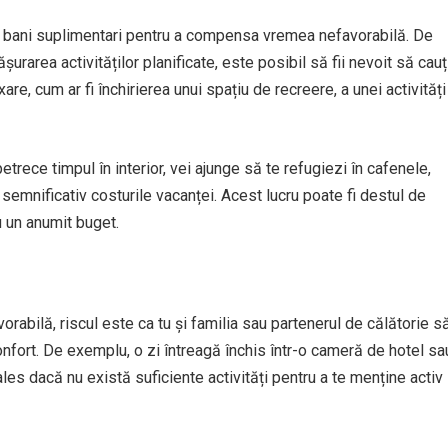
tui bani suplimentari pentru a compensa vremea nefavorabilă. De
area activităților planificate, este posibil să fii nevoit să cauț
are, cum ar fi închirierea unui spațiu de recreere, a unei activități
petrece timpul în interior, vei ajunge să te refugiezi în cafenele,
emnificativ costurile vacanței. Acest lucru poate fi destul de
cu un anumit buget.
orabilă, riscul este ca tu și familia sau partenerul de călătorie s
sconfort. De exemplu, o zi întreagă închis într-o cameră de hotel sa
les dacă nu există suficiente activități pentru a te menține activ