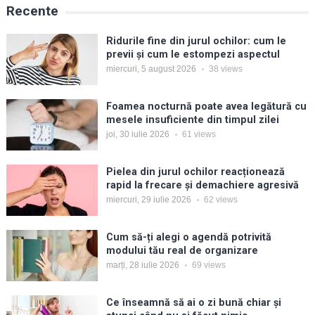
Recente
Ridurile fine din jurul ochilor: cum le
previi și cum le estompezi aspectul
miercuri, 5 august 2026
38
views
Foamea nocturnă poate avea legătură cu
mesele insuficiente din timpul zilei
joi, 30 iulie 2026
61
views
Pielea din jurul ochilor reacționează
rapid la frecare și demachiere agresivă
miercuri, 29 iulie 2026
62
views
Cum să-ți alegi o agendă potrivită
modului tău real de organizare
marți, 28 iulie 2026
69
views
Ce înseamnă să ai o zi bună chiar și