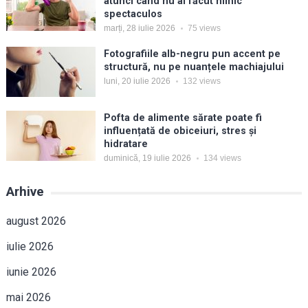
atunci când nu ai făcut nimic
spectaculos
marți, 28 iulie 2026
75
views
Fotografiile alb-negru pun accent pe
structură, nu pe nuanțele machiajului
luni, 20 iulie 2026
132
views
Pofta de alimente sărate poate fi
influențată de obiceiuri, stres și
hidratare
duminică, 19 iulie 2026
134
views
Arhive
august 2026
iulie 2026
iunie 2026
mai 2026