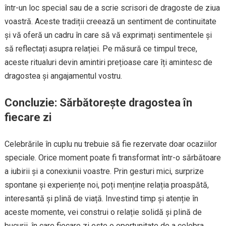
într-un loc special sau de a scrie scrisori de dragoste de ziua
voastră. Aceste tradiții creează un sentiment de continuitate
și vă oferă un cadru în care să vă exprimați sentimentele și
să reflectați asupra relației. Pe măsură ce timpul trece,
aceste ritualuri devin amintiri prețioase care îți amintesc de
dragostea și angajamentul vostru.
Concluzie: Sărbătorește dragostea în
fiecare zi
Celebrările în cuplu nu trebuie să fie rezervate doar ocaziilor
speciale. Orice moment poate fi transformat într-o sărbătoare
a iubirii și a conexiunii voastre. Prin gesturi mici, surprize
spontane și experiențe noi, poți menține relația proaspătă,
interesantă și plină de viață. Investind timp și atenție în
aceste momente, vei construi o relație solidă și plină de
bucurii, în care fiecare zi este o oportunitate de a celebra