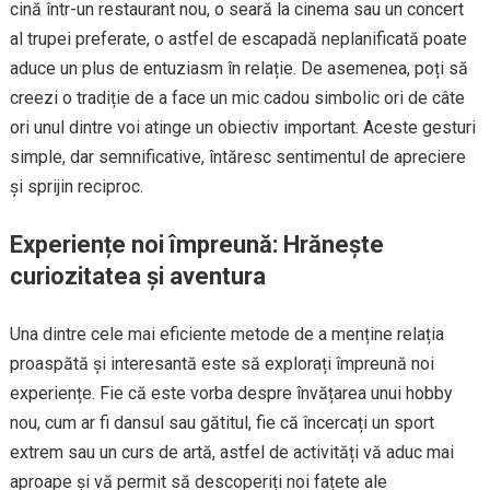
cină într-un restaurant nou, o seară la cinema sau un concert
al trupei preferate, o astfel de escapadă neplanificată poate
aduce un plus de entuziasm în relație. De asemenea, poți să
creezi o tradiție de a face un mic cadou simbolic ori de câte
ori unul dintre voi atinge un obiectiv important. Aceste gesturi
simple, dar semnificative, întăresc sentimentul de apreciere
și sprijin reciproc.
Experiențe noi împreună: Hrănește
curiozitatea și aventura
Una dintre cele mai eficiente metode de a menține relația
proaspătă și interesantă este să explorați împreună noi
experiențe. Fie că este vorba despre învățarea unui hobby
nou, cum ar fi dansul sau gătitul, fie că încercați un sport
extrem sau un curs de artă, astfel de activități vă aduc mai
aproape și vă permit să descoperiți noi fațete ale