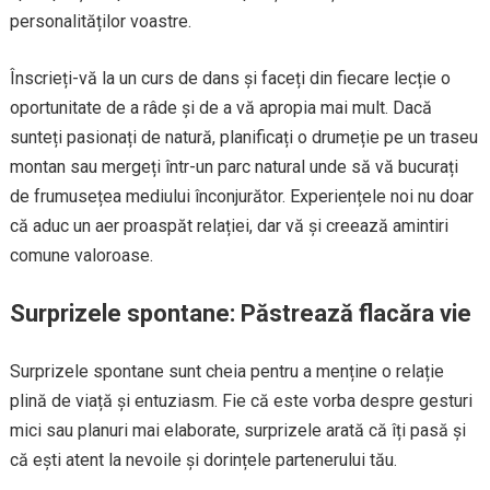
personalităților voastre.
Înscrieți-vă la un curs de dans și faceți din fiecare lecție o
oportunitate de a râde și de a vă apropia mai mult. Dacă
sunteți pasionați de natură, planificați o drumeție pe un traseu
montan sau mergeți într-un parc natural unde să vă bucurați
de frumusețea mediului înconjurător. Experiențele noi nu doar
că aduc un aer proaspăt relației, dar vă și creează amintiri
comune valoroase.
Surprizele spontane: Păstrează flacăra vie
Surprizele spontane sunt cheia pentru a menține o relație
plină de viață și entuziasm. Fie că este vorba despre gesturi
mici sau planuri mai elaborate, surprizele arată că îți pasă și
că ești atent la nevoile și dorințele partenerului tău.