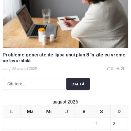
Probleme generate de lipsa unui plan B în zile cu vreme
nefavorabilă
marți, 26 august 2025
0
2K
Caută
după:
august 2026
L
Ma
Mi
J
V
S
D
1
2