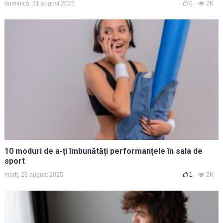
duminică, 31 august 2025
0
2K
10 moduri de a-ți îmbunătăți performanțele în sala de
sport
marți, 26 august 2025
1
2K