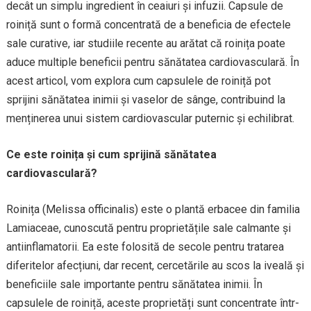
decât un simplu ingredient în ceaiuri și infuzii. Capsule de
roiniță sunt o formă concentrată de a beneficia de efectele
sale curative, iar studiile recente au arătat că roinița poate
aduce multiple beneficii pentru sănătatea cardiovasculară. În
acest articol, vom explora cum capsulele de roiniță pot
sprijini sănătatea inimii și vaselor de sânge, contribuind la
menținerea unui sistem cardiovascular puternic și echilibrat.
Ce este roinița și cum sprijină sănătatea
cardiovasculară?
Roinița (Melissa officinalis) este o plantă erbacee din familia
Lamiaceae, cunoscută pentru proprietățile sale calmante și
antiinflamatorii. Ea este folosită de secole pentru tratarea
diferitelor afecțiuni, dar recent, cercetările au scos la iveală și
beneficiile sale importante pentru sănătatea inimii. În
capsulele de roiniță, aceste proprietăți sunt concentrate într-