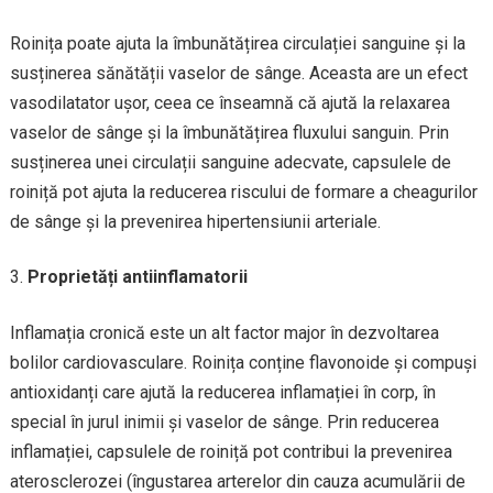
Roinița poate ajuta la îmbunătățirea circulației sanguine și la
susținerea sănătății vaselor de sânge. Aceasta are un efect
vasodilatator ușor, ceea ce înseamnă că ajută la relaxarea
vaselor de sânge și la îmbunătățirea fluxului sanguin. Prin
susținerea unei circulații sanguine adecvate, capsulele de
roiniță pot ajuta la reducerea riscului de formare a cheagurilor
de sânge și la prevenirea hipertensiunii arteriale.
Proprietăți antiinflamatorii
Inflamația cronică este un alt factor major în dezvoltarea
bolilor cardiovasculare. Roinița conține flavonoide și compuși
antioxidanți care ajută la reducerea inflamației în corp, în
special în jurul inimii și vaselor de sânge. Prin reducerea
inflamației, capsulele de roiniță pot contribui la prevenirea
aterosclerozei (îngustarea arterelor din cauza acumulării de