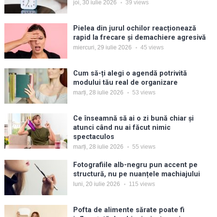
joi, 30 iulie 2026
39
views
Pielea din jurul ochilor reacționează
rapid la frecare și demachiere agresivă
miercuri, 29 iulie 2026
45
views
Cum să-ți alegi o agendă potrivită
modului tău real de organizare
marți, 28 iulie 2026
53
views
Ce înseamnă să ai o zi bună chiar și
atunci când nu ai făcut nimic
spectaculos
marți, 28 iulie 2026
55
views
Fotografiile alb-negru pun accent pe
structură, nu pe nuanțele machiajului
luni, 20 iulie 2026
115
views
Pofta de alimente sărate poate fi