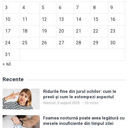
3
4
5
6
7
8
9
10
11
12
13
14
15
16
17
18
19
20
21
22
23
24
25
26
27
28
29
30
31
« iul.
Recente
Ridurile fine din jurul ochilor: cum le
previi și cum le estompezi aspectul
miercuri, 5 august 2026
16
views
Foamea nocturnă poate avea legătură cu
mesele insuficiente din timpul zilei