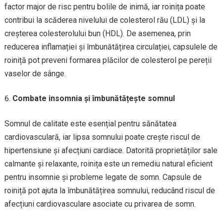
factor major de risc pentru bolile de inimă, iar roinița poate
contribui la scăderea nivelului de colesterol rău (LDL) și la
creșterea colesterolului bun (HDL). De asemenea, prin
reducerea inflamației și îmbunătățirea circulației, capsulele de
roiniță pot preveni formarea plăcilor de colesterol pe pereții
vaselor de sânge.
Combate insomnia și îmbunătățește somnul
Somnul de calitate este esențial pentru sănătatea
cardiovasculară, iar lipsa somnului poate crește riscul de
hipertensiune și afecțiuni cardiace. Datorită proprietăților sale
calmante și relaxante, roinița este un remediu natural eficient
pentru insomnie și probleme legate de somn. Capsule de
roiniță pot ajuta la îmbunătățirea somnului, reducând riscul de
afecțiuni cardiovasculare asociate cu privarea de somn.