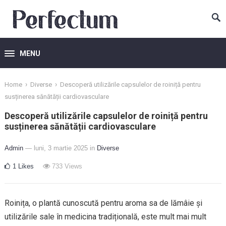
MENU
›
›
Home
Diverse
Descoperă utilizările capsulelor de roiniță pentru
susținerea sănătății cardiovasculare
Descoperă utilizările capsulelor de roiniță pentru
susținerea sănătății cardiovasculare
Admin
— luni, 3 martie 2025
in
Diverse
1
Likes
733
Views
Roinița, o plantă cunoscută pentru aroma sa de lămâie și
utilizările sale în medicina tradițională, este mult mai mult