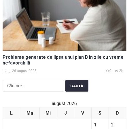
Probleme generate de lipsa unui plan B în zile cu vreme
nefavorabilă
marți, 26 august 2025
0
2K
Caută
după:
august 2026
L
Ma
Mi
J
V
S
D
1
2