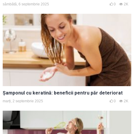
sâmbătă, 6 septembrie 2025
0
2K
Șamponul cu keratină: beneficii pentru păr deteriorat
marți, 2 septembrie 2025
0
2K