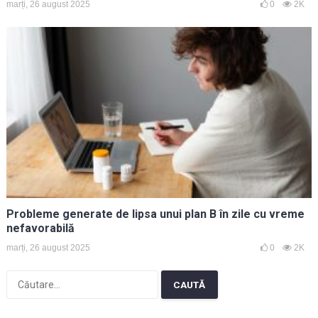
marți, 26 august 2025
0
2K
Probleme generate de lipsa unui plan B în zile cu vreme
nefavorabilă
marți, 26 august 2025
0
2K
Caută
după: