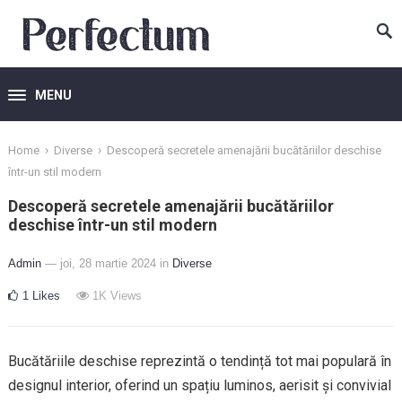
MENU
›
›
Home
Diverse
Descoperă secretele amenajării bucătăriilor deschise
într-un stil modern
Descoperă secretele amenajării bucătăriilor
deschise într-un stil modern
Admin
— joi, 28 martie 2024
in
Diverse
1
Likes
1K
Views
Bucătăriile deschise reprezintă o tendință tot mai populară în
designul interior, oferind un spațiu luminos, aerisit și convivial