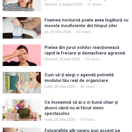
miercuri, 5 august 2026
27
views
Foamea nocturnă poate avea legătură cu
mesele insuficiente din timpul zilei
joi, 30 iulie 2026
50
views
Pielea din jurul ochilor reacționează
rapid la frecare și demachiere agresivă
miercuri, 29 iulie 2026
55
views
Cum să-ți alegi o agendă potrivită
modului tău real de organizare
marți, 28 iulie 2026
60
views
Ce înseamnă să ai o zi bună chiar și
atunci când nu ai făcut nimic
spectaculos
marți, 28 iulie 2026
63
views
Fotografiile alb-negru pun accent pe