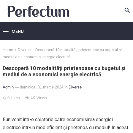
MENU
›
›
Home
Diverse
Descoperă 10 modalități prietenoase cu bugetul și
mediul de a economisi energie electrică
Descoperă 10 modalități prietenoase cu bugetul și
mediul de a economisi energie electrică
Admin
— duminică, 31 martie 2024
in
Diverse
0
Likes
4K
Views
Bun venit într-o călătorie către economisirea energiei
electrice într-un mod eficient și prietenos cu mediul! În acest