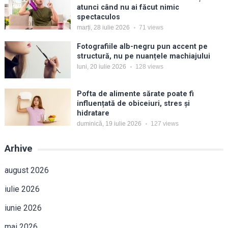
atunci când nu ai făcut nimic
spectaculos
marți, 28 iulie 2026
71
views
Fotografiile alb-negru pun accent pe
structură, nu pe nuanțele machiajului
luni, 20 iulie 2026
128
views
Pofta de alimente sărate poate fi
influențată de obiceiuri, stres și
hidratare
duminică, 19 iulie 2026
127
views
Arhive
august 2026
iulie 2026
iunie 2026
mai 2026