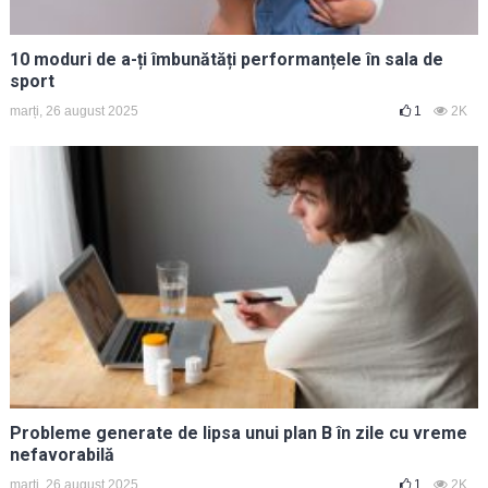
10 moduri de a-ți îmbunătăți performanțele în sala de
sport
marți, 26 august 2025
1
2K
Probleme generate de lipsa unui plan B în zile cu vreme
nefavorabilă
marți, 26 august 2025
1
2K