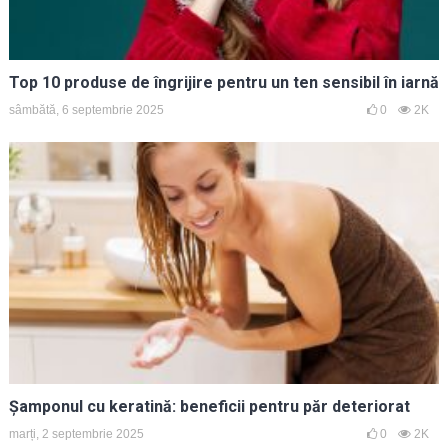
Top 10 produse de îngrijire pentru un ten sensibil în iarnă
sâmbătă, 6 septembrie 2025
0
2K
Șamponul cu keratină: beneficii pentru păr deteriorat
marți, 2 septembrie 2025
0
2K