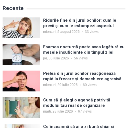
Recente
Ridurile fine din jurul ochilor: cum le
previi și cum le estompezi aspectul
miercuri, 5 august 2026
33
views
Foamea nocturnă poate avea legătură cu
mesele insuficiente din timpul zilei
joi, 30 iulie 2026
56
views
Pielea din jurul ochilor reacționează
rapid la frecare și demachiere agresivă
miercuri, 29 iulie 2026
60
views
Cum să-ți alegi o agendă potrivită
modului tău real de organizare
marți, 28 iulie 2026
67
views
Ce înseamnă să ai o zi bună chiar și