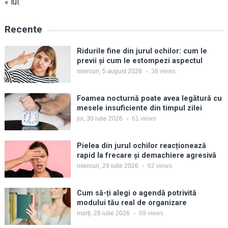
« iul.
Recente
Ridurile fine din jurul ochilor: cum le
previi și cum le estompezi aspectul
miercuri, 5 august 2026
38
views
Foamea nocturnă poate avea legătură cu
mesele insuficiente din timpul zilei
joi, 30 iulie 2026
61
views
Pielea din jurul ochilor reacționează
rapid la frecare și demachiere agresivă
miercuri, 29 iulie 2026
62
views
Cum să-ți alegi o agendă potrivită
modului tău real de organizare
marți, 28 iulie 2026
69
views