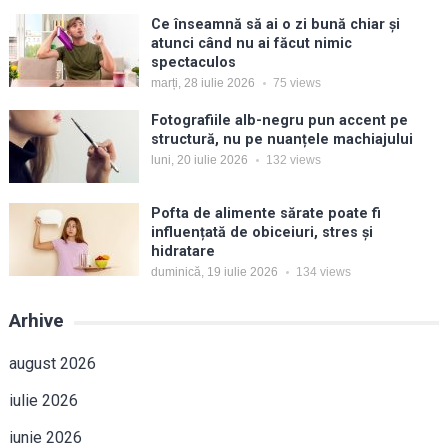
Ce înseamnă să ai o zi bună chiar și
atunci când nu ai făcut nimic
spectaculos
marți, 28 iulie 2026
75
views
Fotografiile alb-negru pun accent pe
structură, nu pe nuanțele machiajului
luni, 20 iulie 2026
132
views
Pofta de alimente sărate poate fi
influențată de obiceiuri, stres și
hidratare
duminică, 19 iulie 2026
134
views
Arhive
august 2026
iulie 2026
iunie 2026