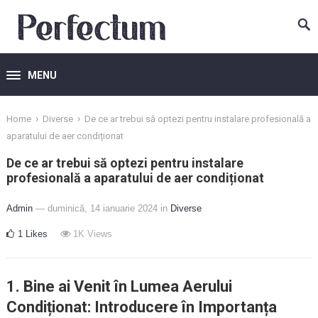
MENU
›
›
Home
Diverse
De ce ar trebui să optezi pentru instalare profesională a
aparatului de aer condiționat
De ce ar trebui să optezi pentru instalare
profesională a aparatului de aer condiționat
Admin
— duminică, 14 ianuarie 2024
in
Diverse
1
Likes
1K
Views
1. Bine ai Venit în Lumea Aerului
Condiționat: Introducere în Importanța