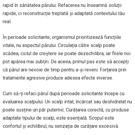
rapid în sănătatea părului. Refacerea nu înseamnă soluții
rapide, ci reconstrucție treptată și adaptată contextului tău
real.
În perioade solicitante, organismul prioritizează funcțiile
vitale, nu aspectul părului. Circulația către scalp poate
scădea, ciclul de creștere se poate dezechilibra, iar firele noi
pot apărea mai subțiri. De aceea, primul pas este să accepți
că părul are nevoie de timp pentru a-și reveni. Forțarea prin
tratamente agresive produce adesea efecte inverse.
Cum să-ți refaci părul după perioade solicitante începe cu
evaluarea scalpului. Un scalp iritat, încărcat sau deshidratat nu
poate susține un păr puternic. Curățarea corectă, cu produse
adaptate tipului de scalp, este esențială. Scopul este
confortul și echilibrul, nu senzația de curățare excesivă.