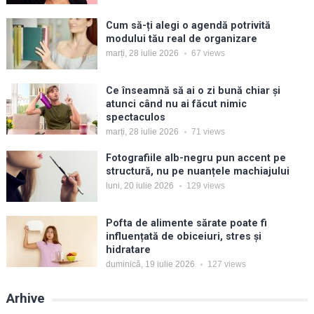
Cum să-ți alegi o agendă potrivită
modului tău real de organizare
marți, 28 iulie 2026
67
views
Ce înseamnă să ai o zi bună chiar și
atunci când nu ai făcut nimic
spectaculos
marți, 28 iulie 2026
71
views
Fotografiile alb-negru pun accent pe
structură, nu pe nuanțele machiajului
luni, 20 iulie 2026
129
views
Pofta de alimente sărate poate fi
influențată de obiceiuri, stres și
hidratare
duminică, 19 iulie 2026
127
views
Arhive