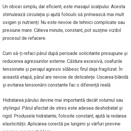
Un obicei simplu, dar eficient, este masajul scalpului. Acesta
stimulează circulația și ajută foliculii să primească mai mult
oxigen și nutrienți. Nu este nevoie de tehnici complicate sau
presiune mare. Câteva minute, constant, pot susține vizibil
procesul de refacere.
Cum să-ți refaci părul după perioade solicitante presupune și
reducerea agresiunilor externe. Căldura excesivă, coafurile
tensionate și periajul agresiv slăbesc firul deja fragilizat. În
această etapă, părul are nevoie de delicatețe. Uscarea blândă
și evitarea tensionării constante fac o diferență reală.
Hidratarea părului devine mai importantă decât volumul sau
stylingul. Părul afectat de stres este adesea deshidratat și
rigid. Produsele hidratante, folosite constant, ajută la redarea
elasticității. Aplicarea corectă pe lungimi și vârfuri previne