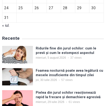
24
25
26
27
28
29
30
31
« iul.
Recente
Ridurile fine din jurul ochilor: cum le
previi și cum le estompezi aspectul
miercuri, 5 august 2026
37
views
Foamea nocturnă poate avea legătură cu
mesele insuficiente din timpul zilei
joi, 30 iulie 2026
57
views
Pielea din jurul ochilor reacționează
rapid la frecare și demachiere agresivă
miercuri, 29 iulie 2026
61
views