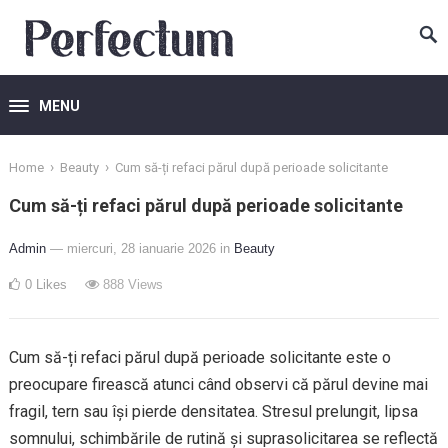
MENU
›
›
Home
Beauty
Cum să-ți refaci părul după perioade solicitante
Cum să-ți refaci părul după perioade solicitante
Admin
— miercuri, 28 ianuarie 2026
in
Beauty
0
Likes
888
Views
Cum să-ți refaci părul după perioade solicitante este o
preocupare firească atunci când observi că părul devine mai
fragil, tern sau își pierde densitatea. Stresul prelungit, lipsa
somnului, schimbările de rutină și suprasolicitarea se reflectă