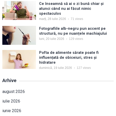
Ce înseamnă să ai o zi bună chiar și
atunci când nu ai făcut nimic
spectaculos
marți, 28 iulie 2026
71
views
Fotografiile alb-negru pun accent pe
structură, nu pe nuanțele machiajului
luni, 20 iulie 2026
129
views
Pofta de alimente sărate poate fi
influențată de obiceiuri, stres și
hidratare
duminică, 19 iulie 2026
127
views
Arhive
august 2026
iulie 2026
iunie 2026