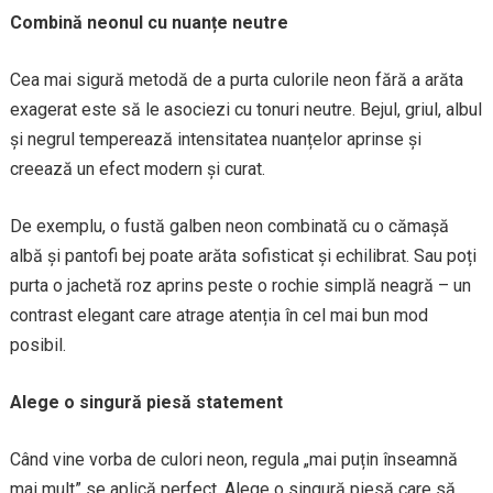
Combină neonul cu nuanțe neutre
Cea mai sigură metodă de a purta culorile neon fără a arăta
exagerat este să le asociezi cu tonuri neutre. Bejul, griul, albul
și negrul temperează intensitatea nuanțelor aprinse și
creează un efect modern și curat.
De exemplu, o fustă galben neon combinată cu o cămașă
albă și pantofi bej poate arăta sofisticat și echilibrat. Sau poți
purta o jachetă roz aprins peste o rochie simplă neagră – un
contrast elegant care atrage atenția în cel mai bun mod
posibil.
Alege o singură piesă statement
Când vine vorba de culori neon, regula „mai puțin înseamnă
mai mult” se aplică perfect. Alege o singură piesă care să