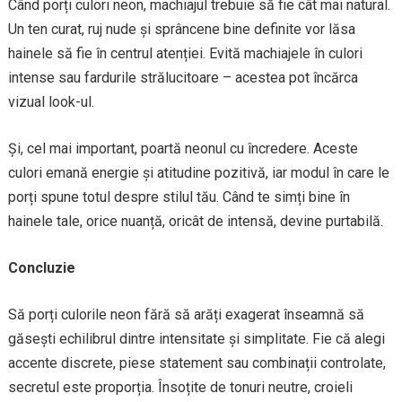
Când porți culori neon, machiajul trebuie să fie cât mai natural.
Un ten curat, ruj nude și sprâncene bine definite vor lăsa
hainele să fie în centrul atenției. Evită machiajele în culori
intense sau fardurile strălucitoare – acestea pot încărca
vizual look-ul.
Și, cel mai important, poartă neonul cu încredere. Aceste
culori emană energie și atitudine pozitivă, iar modul în care le
porți spune totul despre stilul tău. Când te simți bine în
hainele tale, orice nuanță, oricât de intensă, devine purtabilă.
Concluzie
Să porți culorile neon fără să arăți exagerat înseamnă să
găsești echilibrul dintre intensitate și simplitate. Fie că alegi
accente discrete, piese statement sau combinații controlate,
secretul este proporția. Însoțite de tonuri neutre, croieli