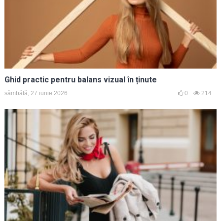
Ghid practic pentru balans vizual în ținute
sâmbătă, 27 iunie 2026
0
214