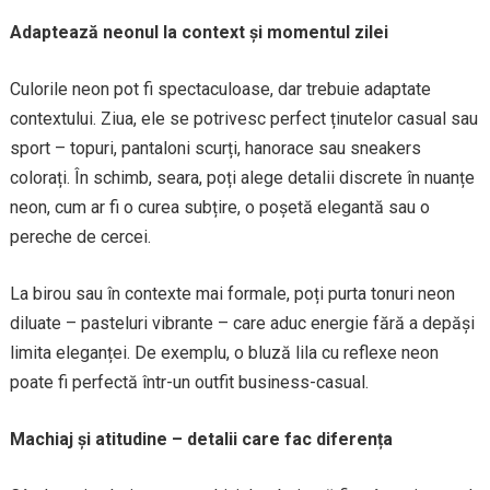
Adaptează neonul la context și momentul zilei
Culorile neon pot fi spectaculoase, dar trebuie adaptate
contextului. Ziua, ele se potrivesc perfect ținutelor casual sau
sport – topuri, pantaloni scurți, hanorace sau sneakers
colorați. În schimb, seara, poți alege detalii discrete în nuanțe
neon, cum ar fi o curea subțire, o poșetă elegantă sau o
pereche de cercei.
La birou sau în contexte mai formale, poți purta tonuri neon
diluate – pasteluri vibrante – care aduc energie fără a depăși
limita eleganței. De exemplu, o bluză lila cu reflexe neon
poate fi perfectă într-un outfit business-casual.
Machiaj și atitudine – detalii care fac diferența