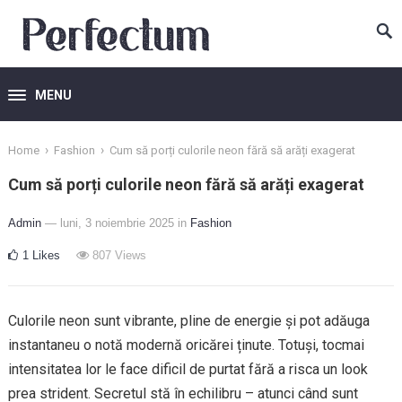
MENU
›
›
Home
Fashion
Cum să porți culorile neon fără să arăți exagerat
Cum să porți culorile neon fără să arăți exagerat
Admin
— luni, 3 noiembrie 2025
in
Fashion
1
Likes
807
Views
Culorile neon sunt vibrante, pline de energie și pot adăuga
instantaneu o notă modernă oricărei ținute. Totuși, tocmai
intensitatea lor le face dificil de purtat fără a risca un look
prea strident. Secretul stă în echilibru – atunci când sunt