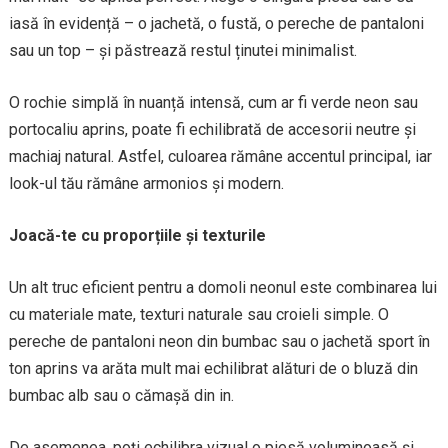
iasă în evidență – o jachetă, o fustă, o pereche de pantaloni
sau un top – și păstrează restul ținutei minimalist.
O rochie simplă în nuanță intensă, cum ar fi verde neon sau
portocaliu aprins, poate fi echilibrată de accesorii neutre și
machiaj natural. Astfel, culoarea rămâne accentul principal, iar
look-ul tău rămâne armonios și modern.
Joacă-te cu proporțiile și texturile
Un alt truc eficient pentru a domoli neonul este combinarea lui
cu materiale mate, texturi naturale sau croieli simple. O
pereche de pantaloni neon din bumbac sau o jachetă sport în
ton aprins va arăta mult mai echilibrat alături de o bluză din
bumbac alb sau o cămașă din in.
De asemenea, poți echilibra vizual o piesă voluminoasă și