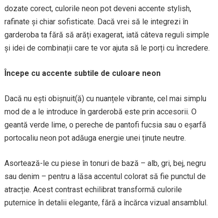
dozate corect, culorile neon pot deveni accente stylish,
rafinate și chiar sofisticate. Dacă vrei să le integrezi în
garderoba ta fără să arăți exagerat, iată câteva reguli simple
și idei de combinații care te vor ajuta să le porți cu încredere.
Începe cu accente subtile de culoare neon
Dacă nu ești obișnuit(ă) cu nuanțele vibrante, cel mai simplu
mod de a le introduce în garderobă este prin accesorii. O
geantă verde lime, o pereche de pantofi fucsia sau o eșarfă
portocaliu neon pot adăuga energie unei ținute neutre.
Asortează-le cu piese în tonuri de bază – alb, gri, bej, negru
sau denim – pentru a lăsa accentul colorat să fie punctul de
atracție. Acest contrast echilibrat transformă culorile
puternice în detalii elegante, fără a încărca vizual ansamblul.