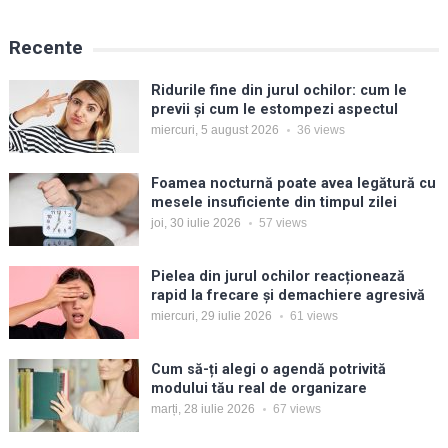
Recente
Ridurile fine din jurul ochilor: cum le
previi și cum le estompezi aspectul
miercuri, 5 august 2026
36
views
Foamea nocturnă poate avea legătură cu
mesele insuficiente din timpul zilei
joi, 30 iulie 2026
57
views
Pielea din jurul ochilor reacționează
rapid la frecare și demachiere agresivă
miercuri, 29 iulie 2026
61
views
Cum să-ți alegi o agendă potrivită
modului tău real de organizare
marți, 28 iulie 2026
67
views