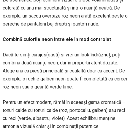
colorată cu una mai structurată și într-o nuanță neutră. De
exemplu, un sacou oversize roz neon arată excelent peste o
pereche de pantaloni bej drepți și pantofi nude.
Combină culorile neon între ele în mod controlat
Dacă te simți curajos(oasă) și vrei un look îndrăzneț, poți
combina două nuanțe neon, dar în proporții atent dozate.
Alege una ca piesă principală și cealaltă doar ca accent. De
exemplu, o rochie galben neon poate fi completată cu cercei
roz neon sau o geantă verde lime.
Pentru un efect modern, rămâi în aceeași gamă cromatică –
tonuri calde cu tonuri calde (roz, portocaliu, galben) sau reci
cu reci (verde, albastru, violet). Acest echilibru menține
armonia vizuală chiar și în combinații puternice.