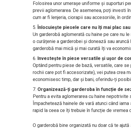
Folosirea unor umerașe uniforme și suporturi pen
previi aglomerarea. De asemenea, poți investi în
cum ar fi lenjeria, ciorapii sau accesoriile, în ord
Înlocuiește piesele care nu îți mai plac sau 
Un garderobă aglomerată cu haine pe care nu le ma
o curățenie a garderobei și donează sau aruncă ha
garderobă mai mică și mai curată îți va economisi
Investește în piese versatile și ușor de c
Optând pentru piese de bază, versatile, care se 
rochii care pot fi accesorizate), vei putea crea 
economisesc timp, dar și bani, oferindu-ți posibi
Organizează-ți garderoba în funcție de s
Pentru a evita aglomerarea cu haine nepotrivite
Împachetează hainele de vară atunci când iarna 
rapid la ceea ce îți trebuie în funcție de vremea 
O garderobă bine organizată nu doar că te ajută 