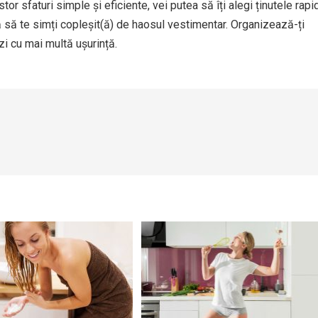
estor sfaturi simple și eficiente, vei putea să îți alegi ținutele rapi
ră să te simți copleșit(ă) de haosul vestimentar. Organizează-ți
zi cu mai multă ușurință.