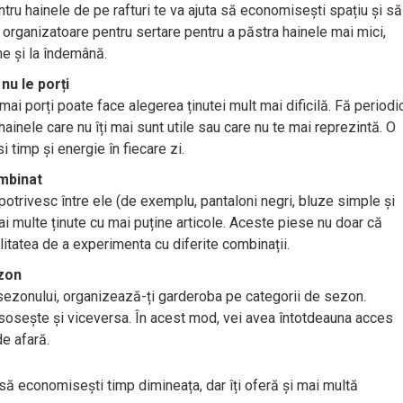
tru hainele de pe rafturi te va ajuta să economisești spațiu și să
 organizatoare pentru sertare pentru a păstra hainele mai mici,
ine și la îndemână.
nu le porți
i porți poate face alegerea ținutei mult mai dificilă. Fă periodi
inele care nu îți mai sunt utile sau care nu te mai reprezintă. O
 timp și energie în fiecare zi.
ombinat
potrivesc între ele (de exemplu, pantaloni negri, bluze simple și
mai multe ținute cu mai puține articole. Aceste piese nu doar că
litatea de a experimenta cu diferite combinații.
ezon
 sezonului, organizează-ți garderoba pe categorii de sezon.
sosește și viceversa. În acest mod, vei avea întotdeauna acces
de afară.
să economisești timp dimineața, dar îți oferă și mai multă