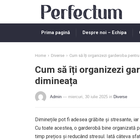
Prima pagină
Despre noi – Echipa
›
›
Home
Diverse
Cum să îți organizezi garderoba pentru
Cum să îți organizezi g
dimineața
Admin
— miercuri, 30 iulie 2025
in
Diverse
Diminețile pot fi adesea grăbite și stresante, ia
Cu toate acestea, o garderobă bine organizată 
timp prețios și reducând stresul. Iată câteva sfat