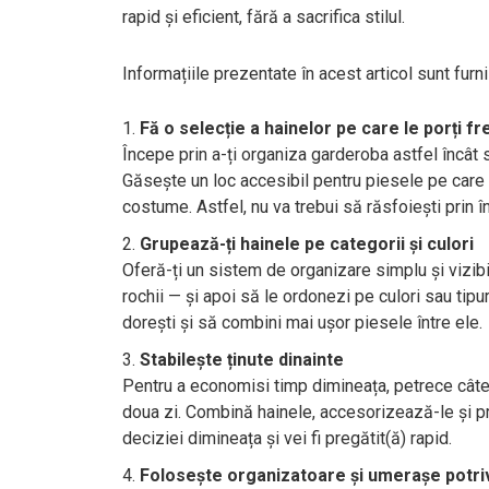
rapid și eficient, fără a sacrifica stilul.
Informațiile prezentate în acest articol sunt furn
Fă o selecție a hainelor pe care le porți f
Începe prin a-ți organiza garderoba astfel încât 
Găsește un loc accesibil pentru piesele pe care l
costume. Astfel, nu va trebui să răsfoiești prin 
Grupează-ți hainele pe categorii și culori
Oferă-ți un sistem de organizare simplu și vizibil
rochii — și apoi să le ordonezi pe culori sau tipur
dorești și să combini mai ușor piesele între ele.
Stabilește ținute dinainte
Pentru a economisi timp dimineața, petrece câteva
doua zi. Combină hainele, accesorizează-le și pre
deciziei dimineața și vei fi pregătit(ă) rapid.
Folosește organizatoare și umerașe potri