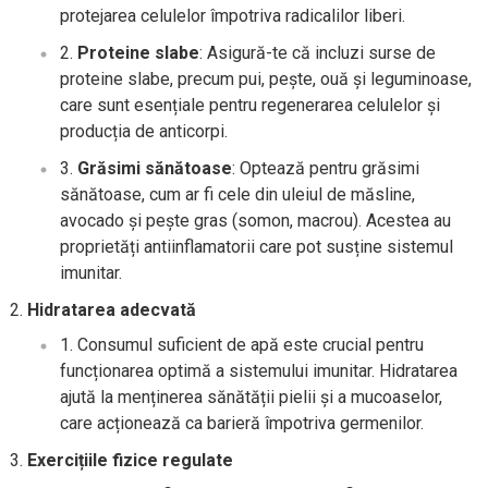
protejarea celulelor împotriva radicalilor liberi.
Proteine slabe
: Asigură-te că incluzi surse de
proteine slabe, precum pui, pește, ouă și leguminoase,
care sunt esențiale pentru regenerarea celulelor și
producția de anticorpi.
Grăsimi sănătoase
: Optează pentru grăsimi
sănătoase, cum ar fi cele din uleiul de măsline,
avocado și pește gras (somon, macrou). Acestea au
proprietăți antiinflamatorii care pot susține sistemul
imunitar.
Hidratarea adecvată
Consumul suficient de apă este crucial pentru
funcționarea optimă a sistemului imunitar. Hidratarea
ajută la menținerea sănătății pielii și a mucoaselor,
care acționează ca barieră împotriva germenilor.
Exercițiile fizice regulate