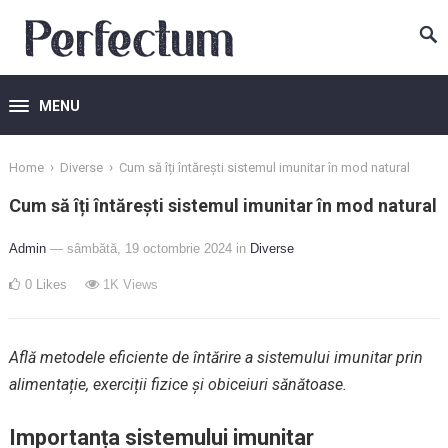
MENU
›
›
Home
Diverse
Cum să îți întărești sistemul imunitar în mod natural
Cum să îți întărești sistemul imunitar în mod natural
Admin
— sâmbătă, 19 octombrie 2024
in
Diverse
0
Likes
1K
Views
Află metodele eficiente de întărire a sistemului imunitar prin
alimentație, exerciții fizice și obiceiuri sănătoase.
Importanța sistemului imunitar