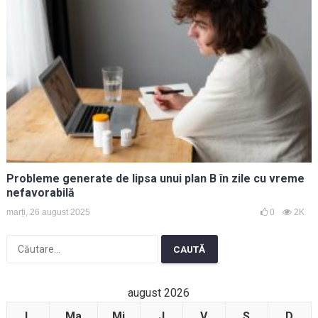
Probleme generate de lipsa unui plan B în zile cu vreme
nefavorabilă
marți, 26 august 2025
0
2K
Caută
după:
august 2026
L
Ma
Mi
J
V
S
D