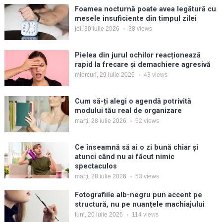
Foamea nocturnă poate avea legătură cu
mesele insuficiente din timpul zilei
joi, 30 iulie 2026
38
views
Pielea din jurul ochilor reacționează
rapid la frecare și demachiere agresivă
miercuri, 29 iulie 2026
43
views
Cum să-ți alegi o agendă potrivită
modului tău real de organizare
marți, 28 iulie 2026
52
views
Ce înseamnă să ai o zi bună chiar și
atunci când nu ai făcut nimic
spectaculos
marți, 28 iulie 2026
53
views
Fotografiile alb-negru pun accent pe
structură, nu pe nuanțele machiajului
luni, 20 iulie 2026
114
views