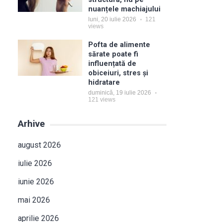
nuanțele machiajului
luni, 20 iulie 2026
121
views
Pofta de alimente
sărate poate fi
influențată de
obiceiuri, stres și
hidratare
duminică, 19 iulie 2026
121
views
Arhive
august 2026
iulie 2026
iunie 2026
mai 2026
aprilie 2026