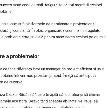
 succes scad considerabil. Asigură-te că toți membrii echipei
ptările.
re, cum ar fi platformele de gestionare a proiectelor și
 clară și constantă. În plus, organizarea unor întâlniri regulate
lele probleme este crucială pentru menținerea echipei pe drumul
vare a problemelor
a ce face diferența între un manager de proiect eficient și unul
obleme într-un mod proactiv și rapid. Învață să anticipezi
an de rezervă.
za Cauzei Rădăcină”, care te ajută să identifici și să elimini
tomele acestora. Dezvoltând această abilitate, vei reuși să
ezi impactul problemelor asupra rezultatelor finale.