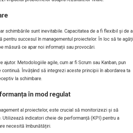
bare
r schimbările sunt inevitabile. Capacitatea de a fi flexibil și de a
lă pentru succesul în managementul proiectelor. În loc să te agăți
le pe măsură ce apar noi informații sau provocări.
re ajutor. Metodologiile agile, cum ar fi Scrum sau Kanban, pun
e continuă. Învățând să integrezi aceste principii în abordarea ta
eceptiv la schimbare.
rformanța în mod regulat
nagement al proiectelor, este crucial să monitorizezi și să
e. Utilizează indicatori cheie de performanță (KPI) pentru a
are necesită îmbunătățiri.