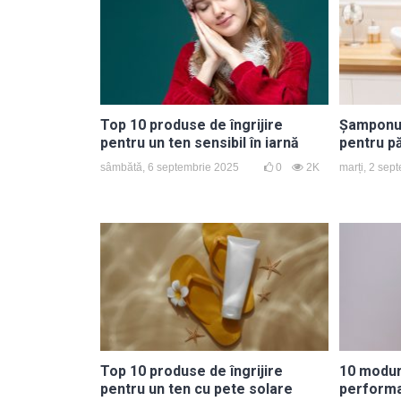
Top 10 produse de îngrijire
Șamponul 
pentru un ten sensibil în iarnă
pentru p
sâmbătă, 6 septembrie 2025
0
2K
marți, 2 sep
Top 10 produse de îngrijire
10 moduri
pentru un ten cu pete solare
performa