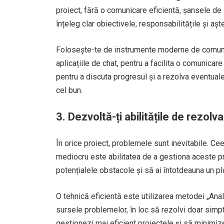
proiect, fără o comunicare eficientă, șansele de
înțeleg clar obiectivele, responsabilitățile și aște
Folosește-te de instrumente moderne de comunica
aplicațiile de chat, pentru a facilita o comunicare
pentru a discuta progresul și a rezolva eventua
cel bun.
3. Dezvoltă-ți abilitățile de rezol
În orice proiect, problemele sunt inevitabile. Cee
mediocru este abilitatea de a gestiona aceste pr
potențialele obstacole și să ai întotdeauna un pl
O tehnică eficientă este utilizarea metodei „Anali
sursele problemelor, în loc să rezolvi doar simp
gestionezi mai eficient proiectele și să minimiz