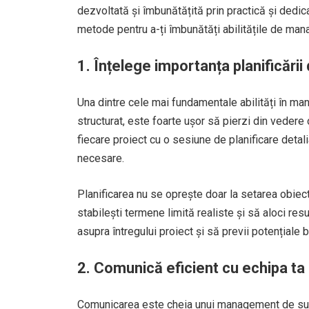
dezvoltată și îmbunătățită prin practică și dedica
metode pentru a-ți îmbunătăți abilitățile de man
1. Înțelege importanța planificării 
Una dintre cele mai fundamentale abilități în ma
structurat, este foarte ușor să pierzi din vedere o
fiecare proiect cu o sesiune de planificare detalia
necesare.
Planificarea nu se oprește doar la setarea obiecti
stabilești termene limită realiste și să aloci res
asupra întregului proiect și să previi potențiale 
2. Comunică eficient cu echipa ta
Comunicarea este cheia unui management de succe