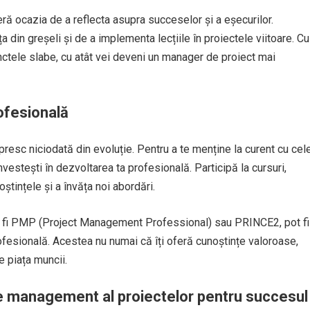
feră ocazia de a reflecta asupra succeselor și a eșecurilor.
 din greșeli și de a implementa lecțiile în proiectele viitoare. Cu
unctele slabe, cu atât vei deveni un manager de proiect mai
rofesională
resc niciodată din evoluție. Pentru a te menține la curent cu cel
nvestești în dezvoltarea ta profesională. Participă la cursuri,
ștințele și a învăța noi abordări.
ar fi PMP (Project Management Professional) sau PRINCE2, pot fi
esională. Acestea nu numai că îți oferă cunoștințe valoroase,
pe piața muncii.
e de management al proiectelor pentru succesul