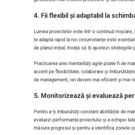
4. Fii flexibil și adaptabil la schim
Lumea proiectelor este într-o continuă mișcare, ia
te adapta rapid la noi circumstanțe este esenția
de planul inițial, învață să îți ajustezi strategii
Practicarea unei mentalități agile poate fi de ma
accent pe flexibilitate, colaborare și îmbunătățir
de management, vei deveni mai eficient și mai r
5. Monitorizează și evaluează pe
Pentru a-ți îmbunătăți constant abilitățile de ma
evaluezi performanța proiectului și a echipei tal
măsura progresul și pentru a identifica zonele c