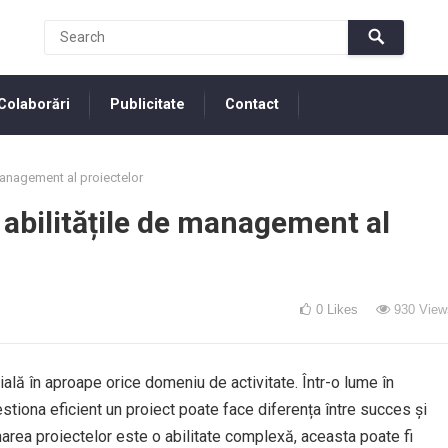
Colaborări
Publicitate
Contact
management al proiectelor
 abilitățile de management al
0
Likes
930
View
ală în aproape orice domeniu de activitate. Într-o lume în
estiona eficient un proiect poate face diferența între succes și
rea proiectelor este o abilitate complexă, aceasta poate fi