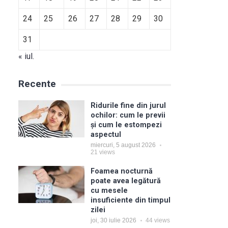
24
25
26
27
28
29
30
31
« iul.
Recente
Ridurile fine din jurul
ochilor: cum le previi
și cum le estompezi
aspectul
miercuri, 5 august 2026
21
views
ă
Foamea nocturnă
poate avea legătură
cu mesele
insuficiente din timpul
zilei
joi, 30 iulie 2026
44
views