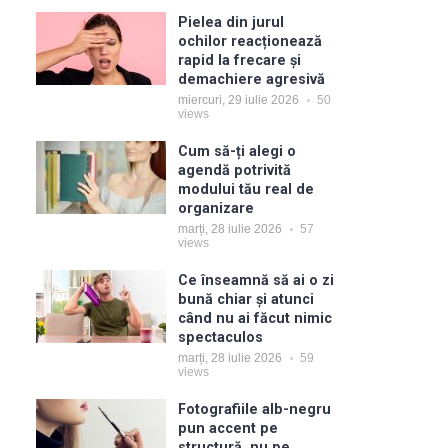
Pielea din jurul
ochilor reacționează
rapid la frecare și
demachiere agresivă
miercuri, 29 iulie 2026
50
views
Cum să-ți alegi o
agendă potrivită
modului tău real de
organizare
marți, 28 iulie 2026
57
views
Ce înseamnă să ai o zi
bună chiar și atunci
când nu ai făcut nimic
spectaculos
marți, 28 iulie 2026
59
views
Fotografiile alb-negru
pun accent pe
structură, nu pe