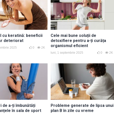
cu keratină: beneficii
Cele mai bune soluții de
ăr deteriorat
detoxifiere pentru a-ți curăța
organismul eficient
tembrie 2025
0
2K
luni, 1 septembrie 2025
0
2K
 de a-ți îmbunătăți
Probleme generate de lipsa unui
nțele în sala de sport
plan B în zile cu vreme