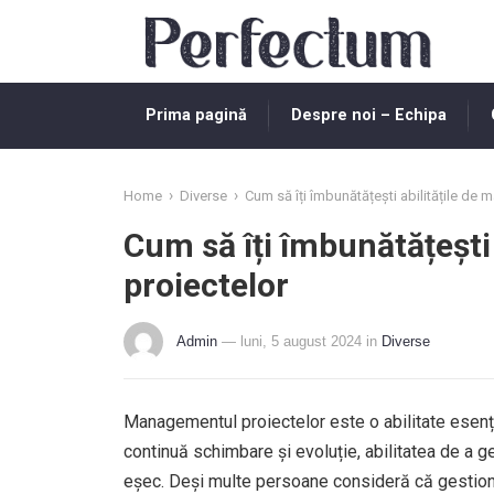
Prima pagină
Despre noi – Echipa
›
›
Home
Diverse
Cum să îți îmbunătățești abilitățile de 
Cum să îți îmbunătățești
proiectelor
Admin
— luni, 5 august 2024
in
Diverse
Managementul proiectelor este o abilitate esenți
continuă schimbare și evoluție, abilitatea de a g
eșec. Deși multe persoane consideră că gestiona