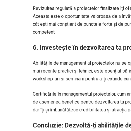
Revizuirea regulată a proiectelor finalizate îți o
Aceasta este o oportunitate valoroasă de a învăța
cât ești mai conștient de punctele forte și de p
competent.
6. Investește în dezvoltarea ta p
Abilitățile de management al proiectelor nu se op
mai recente practici și tehnici, este esențial să i
workshop-uri și seminarii pentru a-ți extinde cuno
Certificările în managementul proiectelor, cum 
de asemenea benefice pentru dezvoltarea ta prof
dar îți și îmbunătățesc credibilitatea și atracția 
Concluzie: Dezvoltă-ți abilitățil