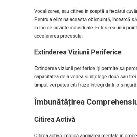
Vocalizarea, sau citirea în șoaptă a fiecărui cuvânt
Pentru a elimina această obișnuință, încearcă să 
în loc de cuvinte individuale. Folosirea unui poin
accelerarea procesului.
Extinderea Viziunii Periferice
Extinderea viziunii periferice îți permite să perc
capacitatea de a vedea și înțelege două sau trei 
timpul, vei putea citi fraze întregi dintr-o singură 
Îmbunătățirea Comprehensiu
Citirea Activă
Citirea activă implică angajarea mentală în proces