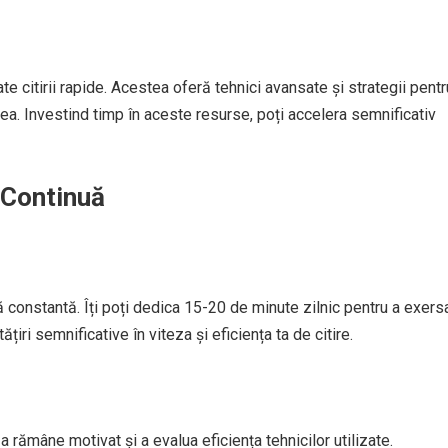
cate citirii rapide. Acestea oferă tehnici avansate și strategii pentr
ea. Investind timp în aceste resurse, poți accelera semnificativ
 Continuă
că constantă. Îți poți dedica 15-20 de minute zilnic pentru a exers
țiri semnificative în viteza și eficiența ta de citire.
 rămâne motivat și a evalua eficiența tehnicilor utilizate.