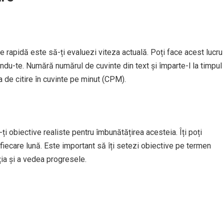
ire rapidă este să-ți evaluezi viteza actuală. Poți face acest lucru
rându-te. Numără numărul de cuvinte din text și împarte-l la timpul
ta de citire în cuvinte pe minut (CPM).
-ți obiective realiste pentru îmbunătățirea acesteia. Îți poți
fiecare lună. Este important să îți setezi obiective pe termen
ția și a vedea progresele.