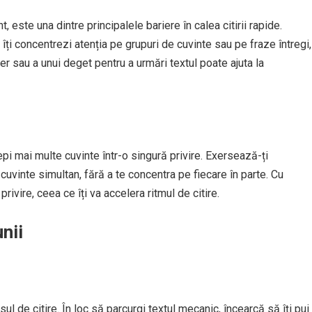
, este una dintre principalele bariere în calea citirii rapide.
îți concentrezi atenția pe grupuri de cuvinte sau pe fraze întregi,
ter sau a unui deget pentru a urmări textul poate ajuta la
epi mai multe cuvinte într-o singură privire. Exersează-ți
cuvinte simultan, fără a te concentra pe fiecare în parte. Cu
privire, ceea ce îți va accelera ritmul de citire.
nii
ul de citire. În loc să parcurgi textul mecanic, încearcă să îți pui