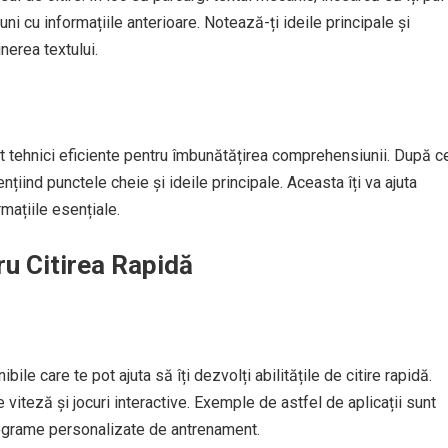
uni cu informațiile anterioare. Notează-ți ideile principale și
nerea textului.
nt tehnici eficiente pentru îmbunătățirea comprehensiunii. După c
ențiind punctele cheie și ideile principale. Aceasta îți va ajuta
mațiile esențiale.
ru Citirea Rapidă
ile care te pot ajuta să îți dezvolți abilitățile de citire rapidă.
viteză și jocuri interactive. Exemple de astfel de aplicații sunt
ograme personalizate de antrenament.