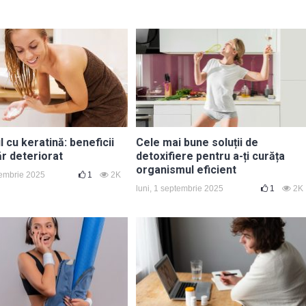
cu keratină: beneficii
Cele mai bune soluții de
ăr deteriorat
detoxifiere pentru a-ți curăța
organismul eficient
tembrie 2025
1
2K
luni, 1 septembrie 2025
1
2K