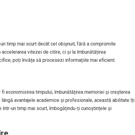
r-un timp mai scurt decât cel obișnuit, fără a compromite
 accelerarea vitezei de citire, ci și la îmbunătățirea
ifice, poți învăța să procesezi informațiile mai eficient.
 fi economisirea timpului, îmbunătățirea memoriei și creșterea
Pe lângă avantajele academice și profesionale, această abilitate îți
e într-un timp mai scurt, îmbogățindu-ți cunoștințele și
ire