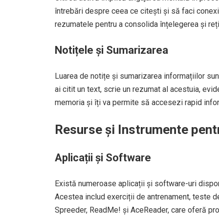
întrebări despre ceea ce citești și să faci conexi
rezumatele pentru a consolida înțelegerea și reți
Notițele și Sumarizarea
Luarea de notițe și sumarizarea informațiilor su
ai citit un text, scrie un rezumat al acestuia, evid
memoria și îți va permite să accesezi rapid infor
Resurse și Instrumente pent
Aplicații și Software
Există numeroase aplicații și software-uri disponib
Acestea includ exerciții de antrenament, teste de 
Spreeder, ReadMe! și AceReader, care oferă pr