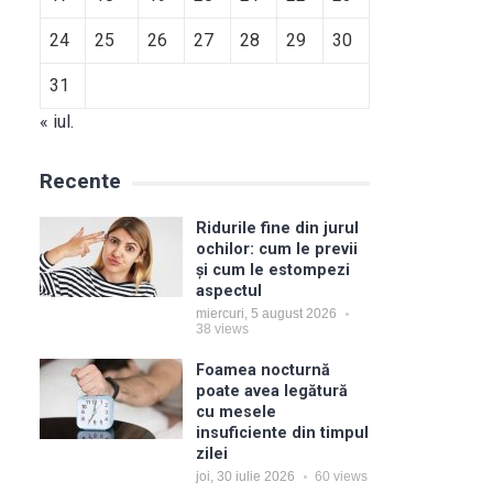
24
25
26
27
28
29
30
31
« iul.
Recente
Ridurile fine din jurul
ochilor: cum le previi
și cum le estompezi
aspectul
miercuri, 5 august 2026
38
views
Foamea nocturnă
poate avea legătură
cu mesele
insuficiente din timpul
zilei
joi, 30 iulie 2026
60
views