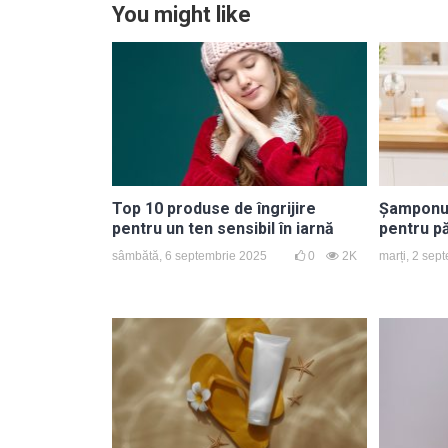
You might like
Top 10 produse de îngrijire
Șamponul 
pentru un ten sensibil în iarnă
pentru p
sâmbătă, 6 septembrie 2025
0
2K
marți, 2 sep