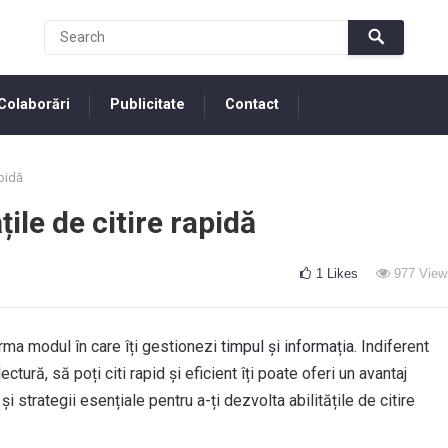
Colaborări
Publicitate
Contact
apidă
țile de citire rapidă
1
Likes
977
View
orma modul în care îți gestionezi
timpul și informația
. Indiferent
tură, să poți citi rapid și eficient îți poate oferi un avantaj
și strategii esențiale pentru a-ți dezvolta abilitățile de citire