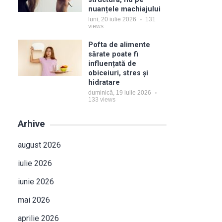
nuanțele machiajului
luni, 20 iulie 2026
131
views
Pofta de alimente
sărate poate fi
influențată de
obiceiuri, stres și
hidratare
duminică, 19 iulie 2026
133
views
Arhive
august 2026
iulie 2026
iunie 2026
mai 2026
aprilie 2026