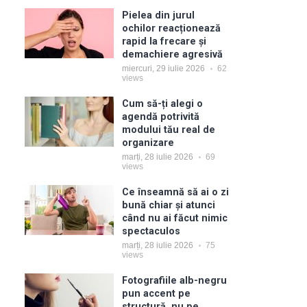
Pielea din jurul
ochilor reacționează
rapid la frecare și
demachiere agresivă
miercuri, 29 iulie 2026
62
views
Cum să-ți alegi o
agendă potrivită
modului tău real de
organizare
marți, 28 iulie 2026
69
views
Ce înseamnă să ai o zi
bună chiar și atunci
când nu ai făcut nimic
spectaculos
marți, 28 iulie 2026
75
views
Fotografiile alb-negru
pun accent pe
structură, nu pe