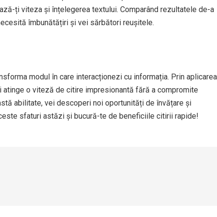
ează-ți viteza și înțelegerea textului. Comparând rezultatele de-a
necesită îmbunătățiri și vei sărbători reușitele.
ansforma modul în care interacționezi cu informația. Prin aplicarea
oți atinge o viteză de citire impresionantă fără a compromite
tă abilitate, vei descoperi noi oportunități de învățare și
ste sfaturi astăzi și bucură-te de beneficiile citirii rapide!