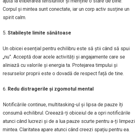
ajută la eliberarea tensiunilor și menține o stare de bine.
Corpul și mintea sunt conectate, iar un corp activ susține un
spirit calm.
Stabilește limite sănătoase
Un obicei esențial pentru echilibru este să știi când să spui
„nu”. Acceptă doar acele activități și angajamente care se
aliniază cu valorile și energia ta. Protejarea timpului și
resurselor proprii este o dovadă de respect față de tine.
Redu distragerile și zgomotul mental
Notificările continue, multitasking-ul și lipsa de pauze îți
consumă echilibrul. Creează-ți obiceiul de a opri notificările
atunci când lucrezi și de a lua pauze scurte pentru a-ți limpezi
mintea. Claritatea apare atunci când creezi spațiu pentru ea.