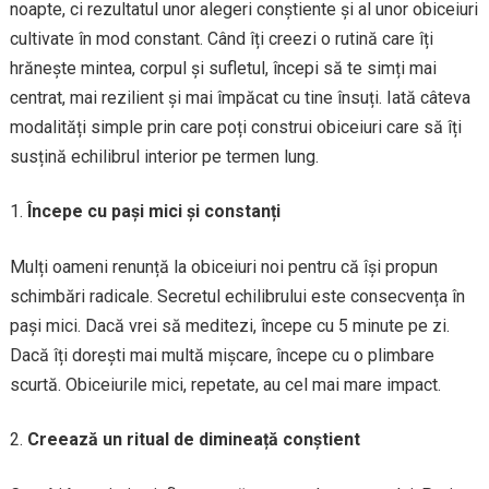
noapte, ci rezultatul unor alegeri conștiente și al unor obiceiuri
cultivate în mod constant. Când îți creezi o rutină care îți
hrănește mintea, corpul și sufletul, începi să te simți mai
centrat, mai rezilient și mai împăcat cu tine însuți. Iată câteva
modalități simple prin care poți construi obiceiuri care să îți
susțină echilibrul interior pe termen lung.
Începe cu pași mici și constanți
Mulți oameni renunță la obiceiuri noi pentru că își propun
schimbări radicale. Secretul echilibrului este consecvența în
pași mici. Dacă vrei să meditezi, începe cu 5 minute pe zi.
Dacă îți dorești mai multă mișcare, începe cu o plimbare
scurtă. Obiceiurile mici, repetate, au cel mai mare impact.
Creează un ritual de dimineață conștient