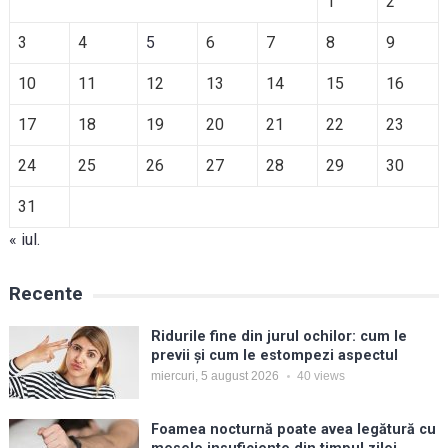
1
2
3
4
5
6
7
8
9
10
11
12
13
14
15
16
17
18
19
20
21
22
23
24
25
26
27
28
29
30
31
« iul.
Recente
Ridurile fine din jurul ochilor: cum le
previi și cum le estompezi aspectul
miercuri, 5 august 2026
40
views
Foamea nocturnă poate avea legătură cu