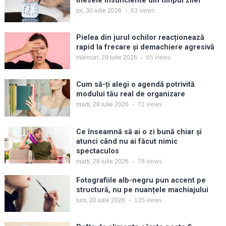
mesele insuficiente din timpul zilei
joi, 30 iulie 2026
63
views
Pielea din jurul ochilor reacționează
rapid la frecare și demachiere agresivă
miercuri, 29 iulie 2026
65
views
Cum să-ți alegi o agendă potrivită
modului tău real de organizare
marți, 28 iulie 2026
72
views
Ce înseamnă să ai o zi bună chiar și
atunci când nu ai făcut nimic
spectaculos
marți, 28 iulie 2026
78
views
Fotografiile alb-negru pun accent pe
structură, nu pe nuanțele machiajului
luni, 20 iulie 2026
135
views