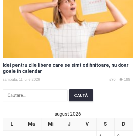
Idei pentru zile libere care se simt odihnitoare, nu doar
goale în calendar
sâmbătă, 11 iulie 2026
0
188
Caută
după:
august 2026
L
Ma
Mi
J
V
S
D