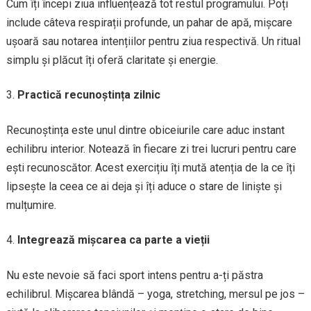
Cum îți începi ziua influențează tot restul programului. Poți
include câteva respirații profunde, un pahar de apă, mișcare
ușoară sau notarea intențiilor pentru ziua respectivă. Un ritual
simplu și plăcut îți oferă claritate și energie.
Practică recunoștința zilnic
Recunoștința este unul dintre obiceiurile care aduc instant
echilibru interior. Notează în fiecare zi trei lucruri pentru care
ești recunoscător. Acest exercițiu îți mută atenția de la ce îți
lipsește la ceea ce ai deja și îți aduce o stare de liniște și
mulțumire.
Integrează mișcarea ca parte a vieții
Nu este nevoie să faci sport intens pentru a-ți păstra
echilibrul. Mișcarea blândă – yoga, stretching, mersul pe jos –