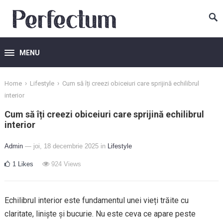
MENU
›
›
Home
Lifestyle
Cum să îți creezi obiceiuri care sprijină echilibrul
interior
Cum să îți creezi obiceiuri care sprijină echilibrul
interior
Admin
— joi, 18 decembrie 2025
in
Lifestyle
1
Likes
924
Views
Echilibrul interior este fundamentul unei vieți trăite cu
claritate, liniște și bucurie. Nu este ceva ce apare peste