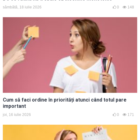
sâmbătă, 18 iulie 2026
0
148
Cum să faci ordine în priorități atunci când totul pare
important
joi, 16 iulie 2026
0
171