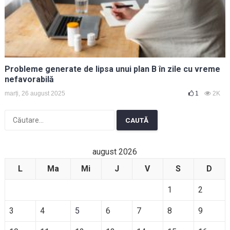
Probleme generate de lipsa unui plan B în zile cu vreme
nefavorabilă
marți, 26 august 2025
1
2K
Caută
după:
august 2026
L
Ma
Mi
J
V
S
D
1
2
3
4
5
6
7
8
9