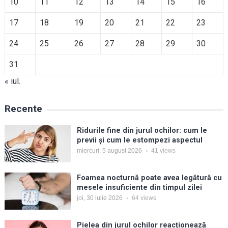
10
11
12
13
14
15
16
17
18
19
20
21
22
23
24
25
26
27
28
29
30
31
« iul.
Recente
Ridurile fine din jurul ochilor: cum le
previi și cum le estompezi aspectul
miercuri, 5 august 2026
41
views
Foamea nocturnă poate avea legătură cu
mesele insuficiente din timpul zilei
joi, 30 iulie 2026
64
views
Pielea din jurul ochilor reacționează