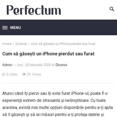
MENU
›
›
Home
Diverse
Cum să găsești un iPhone pierdut sau furat
Cum să găsești un iPhone pierdut sau furat
Admin
— luni, 19 februarie 2024
in
Diverse
0
Likes
2K
Views
Atunci când îți pierzi sau îți este furat iPhone-ul, poate fi o
experiență extrem de stresantă și neliniștitoare. Cu toate
acestea, există mai multe opțiuni disponibile pentru a-ți ajuta
să îl găsești și să iei măsuri pentru a-ți proteja datele și