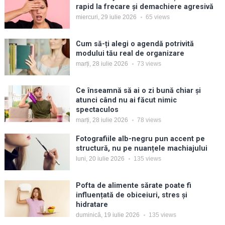
rapid la frecare și demachiere agresivă
miercuri, 29 iulie 2026
65
views
Cum să-ți alegi o agendă potrivită
modului tău real de organizare
marți, 28 iulie 2026
73
views
Ce înseamnă să ai o zi bună chiar și
atunci când nu ai făcut nimic
spectaculos
marți, 28 iulie 2026
78
views
Fotografiile alb-negru pun accent pe
structură, nu pe nuanțele machiajului
luni, 20 iulie 2026
135
views
Pofta de alimente sărate poate fi
influențată de obiceiuri, stres și
hidratare
duminică, 19 iulie 2026
135
views