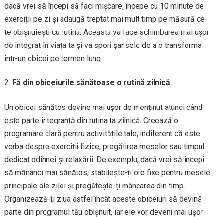
dacă vrei să începi să faci mișcare, începe cu 10 minute de
exerciții pe zi și adaugă treptat mai mult timp pe măsură ce
te obișnuiești cu rutina. Aceasta va face schimbarea mai ușor
de integrat în viața ta și va spori șansele de a o transforma
într-un obicei pe termen lung.
Fă din obiceiurile sănătoase o rutină zilnică
Un obicei sănătos devine mai ușor de menținut atunci când
este parte integrantă din rutina ta zilnică. Creează o
programare clară pentru activitățile tale, indiferent că este
vorba despre exerciții fizice, pregătirea meselor sau timpul
dedicat odihnei și relaxării. De exemplu, dacă vrei să începi
să mănânci mai sănătos, stabilește-ți ore fixe pentru mesele
principale ale zilei și pregătește-ți mâncarea din timp.
Organizează-ți ziua astfel încât aceste obiceiuri să devină
parte din programul tău obișnuit, iar ele vor deveni mai ușor