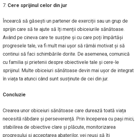
Cere sprijinul celor din jur
Încearcă să găsești un partener de exerciții sau un grup de
sprijin care să te ajute să îți menții obiceiurile sănătoase.
Având pe cineva care te susține și cu care poți împărtăși
progresele tale, va fi mult mai ușor să rămâi motivat și să
continui să faci schimbările dorite. De asemenea, comunică
cu familia și prietenii despre obiectivele tale și cere-le
sprijinul. Multe obiceiuri sănătoase devin mai ușor de integrat
în viața ta atunci când sunt susținute de cei din jur.
Concluzie
Crearea unor obiceiuri sănătoase care durează toată viața
necesită răbdare și perseverență. Prin începerea cu pași mici,
stabilirea de obiective clare și plăcute, monitorizarea
progresului și acceptarea abaterilor, vei reuși să îți