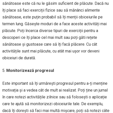
sănătoase este că nu le găsim suficient de plăcute. Dacă nu
îți place să faci exerciții fizice sau să mănânci alimente
sănătoase, este puțin probabil să îți menții obiceiurile pe
termen lung. Găsește moduri de a face aceste activități mai
plăcute. Poți încerca diverse tipuri de exerciții pentru a
descoperi ce îți place cel mai mult sau poți găti rețete
sănătoase și gustoase care să îți facă plăcere. Cu cât
activitățile sunt mai plăcute, cu atât mai ușor vor deveni
obiceiuri de durată.
Monitorizează progresul
Este important să îți urmărești progresul pentru a-ți menține
motivația și a vedea cât de mult ai realizat. Poți ține un jurnal
în care notezi activitățile zilnice sau să folosești o aplicație
care te ajută să monitorizezi obiceiurile tale. De exemplu,
dacă îți dorești să faci mai multă mișcare, poți să notezi câte