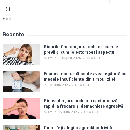
31
« iul.
Recente
Ridurile fine din jurul ochilor: cum le
previi și cum le estompezi aspectul
miercuri, 5 august 2026
38
views
Foamea nocturnă poate avea legătură cu
mesele insuficiente din timpul zilei
joi, 30 iulie 2026
61
views
Pielea din jurul ochilor reacționează
rapid la frecare și demachiere agresivă
miercuri, 29 iulie 2026
62
views
Cum să-ți alegi o agendă potrivită