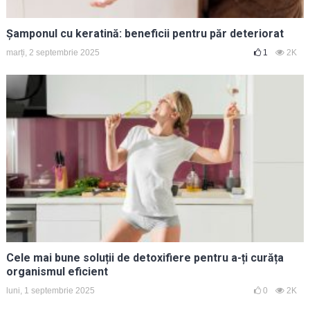
Șamponul cu keratină: beneficii pentru păr deteriorat
marți, 2 septembrie 2025
1
2K
Cele mai bune soluții de detoxifiere pentru a-ți curăța
organismul eficient
luni, 1 septembrie 2025
0
2K