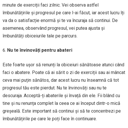
minute de exerciții faci zilnic. Vei observa astfel
îmbunătățirile și progresul pe care l-ai făcut, iar acest lucru îți
va da o satisfacție enormă și te va încuraja să continui. De
asemenea, observând progresul, vei putea ajusta și
îmbunătăți obiceiurile tale pe parcurs.
Nu te învinovăți pentru abateri
Este foarte ușor să renunți la obiceiuri sănătoase atunci când
faci o abatere. Poate că ai sărit o zi de exerciții sau ai mâncat
ceva mai puțin sănătos, dar acest lucru nu înseamnă că tot
progresul tău este pierdut. Nu te învinovăți sau nu te
descuraja. Acceptă-ți abaterile și învață din ele. Fii blând cu
tine și nu renunța complet la ceea ce ai început dintr-o mică
greșeală. Este important să continui și să te concentrezi pe
îmbunătățirile pe care le poți face în continuare.