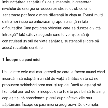
îmbunătățirea sănătății fizice și mentale, la creșterea
nivelului de energie și reducerea stresului, obiceiurile
sănătoase pot face o mare diferență în viața ta. Totuși, mulți
dintre noi încep cu entuziasm și apoi renunță în fața
dificultăților. Cum poți crea obiceiuri care să dureze o viață
întreagă? Iată câteva sugestii care te vor ajuta să îți
construiești un stil de viață sănătos, sustenabil și care să
aducă rezultate durabile.
Începe cu pași mici
Unul dintre cele mai mari greșeli pe care le facem atunci când
încercăm să adoptăm un stil de viață sănătos este să ne
propunem schimbări prea mari și rapide. Dacă te aștepți să
faci totul perfect de la început, este foarte posibil să te simți
copleșit și să abandonezi planul după câteva zile sau
săptămâni. Începe cu pași mici și progresivi. De exemplu,