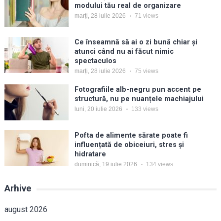
modului tău real de organizare
marți, 28 iulie 2026
71
views
Ce înseamnă să ai o zi bună chiar și
atunci când nu ai făcut nimic
spectaculos
marți, 28 iulie 2026
75
views
Fotografiile alb-negru pun accent pe
structură, nu pe nuanțele machiajului
luni, 20 iulie 2026
133
views
Pofta de alimente sărate poate fi
influențată de obiceiuri, stres și
hidratare
duminică, 19 iulie 2026
134
views
Arhive
august 2026