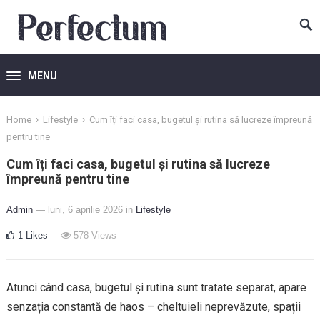
MENU
›
›
Home
Lifestyle
Cum îți faci casa, bugetul și rutina să lucreze împreună
pentru tine
Cum îți faci casa, bugetul și rutina să lucreze
împreună pentru tine
Admin
— luni, 6 aprilie 2026
in
Lifestyle
1
Likes
578
Views
Atunci când casa, bugetul și rutina sunt tratate separat, apare
senzația constantă de haos – cheltuieli neprevăzute, spații