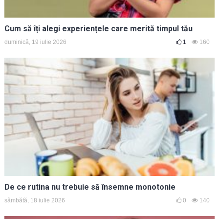
Cum să îți alegi experiențele care merită timpul tău
duminică, 19 iulie 2026
1
160
De ce rutina nu trebuie să însemne monotonie
sâmbătă, 18 iulie 2026
0
140