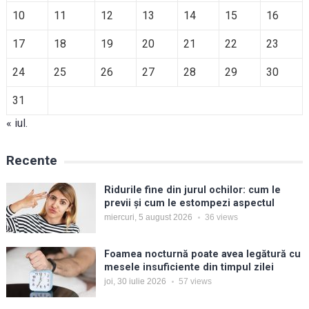
10
11
12
13
14
15
16
17
18
19
20
21
22
23
24
25
26
27
28
29
30
31
« iul.
Recente
Ridurile fine din jurul ochilor: cum le
previi și cum le estompezi aspectul
miercuri, 5 august 2026
36
views
Foamea nocturnă poate avea legătură cu
mesele insuficiente din timpul zilei
joi, 30 iulie 2026
57
views