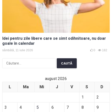
Idei pentru zile libere care se simt odihnitoare, nu doar
goale în calendar
sâmbătă, 11 iulie 2026
0
182
Caută
după:
august 2026
L
Ma
Mi
J
V
S
D
1
2
3
4
5
6
7
8
9