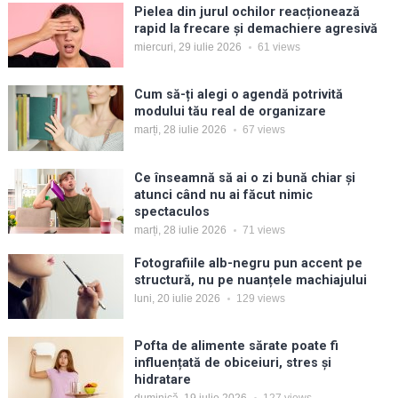
Pielea din jurul ochilor reacționează
rapid la frecare și demachiere agresivă
miercuri, 29 iulie 2026
61
views
Cum să-ți alegi o agendă potrivită
modului tău real de organizare
marți, 28 iulie 2026
67
views
Ce înseamnă să ai o zi bună chiar și
atunci când nu ai făcut nimic
spectaculos
marți, 28 iulie 2026
71
views
Fotografiile alb-negru pun accent pe
structură, nu pe nuanțele machiajului
luni, 20 iulie 2026
129
views
Pofta de alimente sărate poate fi
influențată de obiceiuri, stres și
hidratare
duminică, 19 iulie 2026
127
views