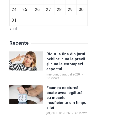
24
25
26
27
28
29
30
31
« iul.
Recente
Ridurile fine din jurul
ochilor: cum le previi
și cum le estompezi
aspectul
miercuri, 5 august 2026
23
views
Foamea nocturnă
poate avea legătură
cu mesele
insuficiente din timpul
zilei
joi, 30 iulie 2026
46
views