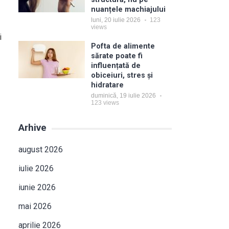
nuanțele machiajului
luni, 20 iulie 2026
123
views
i
Pofta de alimente
sărate poate fi
influențată de
obiceiuri, stres și
hidratare
duminică, 19 iulie 2026
123
views
Arhive
august 2026
iulie 2026
iunie 2026
mai 2026
aprilie 2026