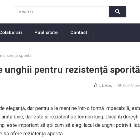
Colaborări
Publicitate
Contact
rezistență sporită
e unghii pentru rezistență sporită
1
Likes
869
View
 de eleganță, dar pentru a le menține într-o formă impecabilă, est
 arată bine, dar este și rezistent pe termen lung. Dacă îți dorești
, este important să știi cum să alegi lacul de unghii potrivit. Iat
re să ofere rezistență sporită.