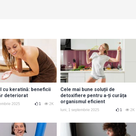
cu keratină: beneficii
Cele mai bune soluții de
ăr deteriorat
detoxifiere pentru a-ți curăța
organismul eficient
tembrie 2025
1
2K
luni, 1 septembrie 2025
1
2K