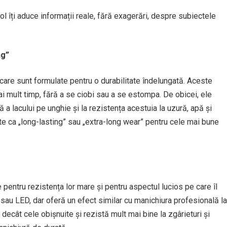
col îți aduce informații reale, fără exagerări, despre subiectele
ng”
 care sunt formulate pentru o durabilitate îndelungată. Aceste
i mult timp, fără a se ciobi sau a se estompa. De obicei, ele
 a lacului pe unghie și la rezistența acestuia la uzură, apă și
ate ca „long-lasting” sau „extra-long wear” pentru cele mai bune
 pentru rezistența lor mare și pentru aspectul lucios pe care îl
sau LED, dar oferă un efect similar cu manichiura profesională la
 decât cele obișnuite și rezistă mult mai bine la zgârieturi și