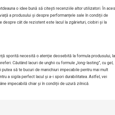
otdeauna o idee bună să citești recenziile altor utilizatori. În aces
 viață a produsului și despre performanțele sale în condiții de
le despre cât de rezistent este lacul la zgârieturi, ciobiri și la
ență sporită necesită o atenție deosebită la formula produsului, la
 preferi. Căutând lacuri de unghii cu formule „long-lasting”, cu gel,
ei putea să te bucuri de manichiuri impecabile pentru mai mult
tru a sigila perfect lacul și a-i spori durabilitatea. Astfel, vei
ne impecabilă chiar și în condiții de uzură zilnică.