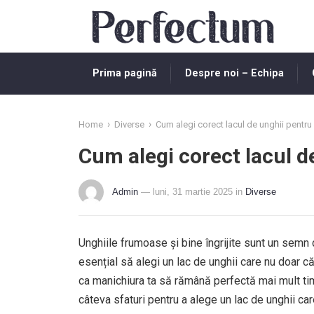
Prima pagină
Despre noi – Echipa
›
›
Home
Diverse
Cum alegi corect lacul de unghii pentru 
Cum alegi corect lacul d
Admin
— luni, 31 martie 2025
in
Diverse
Unghiile frumoase și bine îngrijite sunt un semn
esențial să alegi un lac de unghii care nu doar că
ca manichiura ta să rămână perfectă mai mult timp
câteva sfaturi pentru a alege un lac de unghii ca