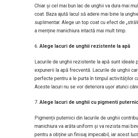
Chiar și cel mai bun lac de unghii va dura mai mul
coat. Baza ajută lacul să adere mai bine la unghi
suplimentar. Alege un top coat cu efect de „strălu
a menține manichiura intactă mai mult timp.
Alege lacuri de unghii rezistente la apă
Lacurile de unghii rezistente la apă sunt ideale
expunerii la apă frecventă. Lacurile de unghii ca
perfecte pentru a le purta în timpul activităților c
Aceste lacuri nu se vor deteriora ușor atunci cân
Alege lacuri de unghii cu pigmenti puternic
Pigmenții puternici din lacurile de unghii contri
manichiura va arăta uniform și va rezista mai bin
pentru a obține un finisaj impecabil, iar acest luc