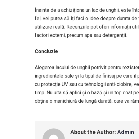
Înainte de a achiziționa un lac de unghii, este înt
fel, vei putea să îți faci o idee despre durata de
utilizare reală. Recenziile pot oferi informații uti
factori externi, precum apa sau detergenții.
Concluzie
Alegerea lacului de unghii potrivit pentru rezist
ingredientele sale și la tipul de finisaj pe care îl
cu protecție UV sau cu tehnologii anti-ciobire, v
timp. Nu uita să aplici și o bază și un top coat pen
obține o manichiură de lungă durată, care va rămâ
About the Author:
Admin