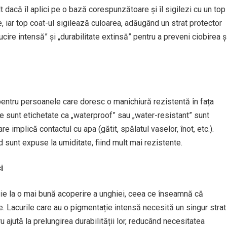
t dacă îl aplici pe o bază corespunzătoare și îl sigilezi cu un top
e, iar top coat-ul sigilează culoarea, adăugând un strat protector
cire intensă” și „durabilitate extinsă” pentru a preveni ciobirea ș
 pentru persoanele care doresc o manichiură rezistentă în fața
re sunt etichetate ca „waterproof” sau „water-resistant” sunt
are implică contactul cu apa (gătit, spălatul vaselor, înot, etc.).
d sunt expuse la umiditate, fiind mult mai rezistente.
i
buie la o mai bună acoperire a unghiei, ceea ce înseamnă că
e. Lacurile care au o pigmentație intensă necesită un singur strat
ru ajută la prelungirea durabilității lor, reducând necesitatea