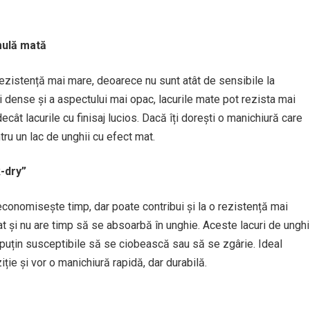
rmulă mată
o rezistență mai mare, deoarece nu sunt atât de sensibile la
ai dense și a aspectului mai opac, lacurile mate pot rezista mai
ecât lacurile cu finisaj lucios. Dacă îți dorești o manichiură care
ru un lac de unghii cu efect mat.
k-dry”
economisește timp, dar poate contribui și la o rezistență mai
t și nu are timp să se absoarbă în unghie. Aceste lacuri de unghi
ai puțin susceptibile să se ciobească sau să se zgârie. Ideal
ție și vor o manichiură rapidă, dar durabilă.