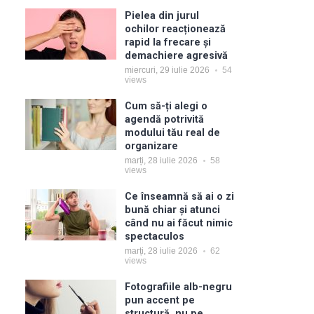
Pielea din jurul
ochilor reacționează
rapid la frecare și
demachiere agresivă
miercuri, 29 iulie 2026
54
views
Cum să-ți alegi o
agendă potrivită
modului tău real de
organizare
marți, 28 iulie 2026
58
views
Ce înseamnă să ai o zi
bună chiar și atunci
când nu ai făcut nimic
spectaculos
marți, 28 iulie 2026
62
views
Fotografiile alb-negru
pun accent pe
structură, nu pe