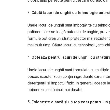
ciobiri, fiind perfecte pentru cei care doresc o m
Căută lacuri de unghii cu tehnologie anti-c
Unele lacuri de unghii sunt îmbogățite cu tehnolo
polimeri care se leagă puternic de unghie, preve
formule pot crea un strat protector mai rezistent
mai mult timp. Căută lacuri cu tehnologii „anti-ch
Optează pentru lacuri de unghii cu straturi
Unele lacuri de unghii sunt formulate cu multiple
obicei, aceste lacuri conțin ingrediente care întă
detergenții și impactul fizic. În general, aceste 
obținerea unui finisaj mai durabil.
Folosește o bază și un top coat pentru un 