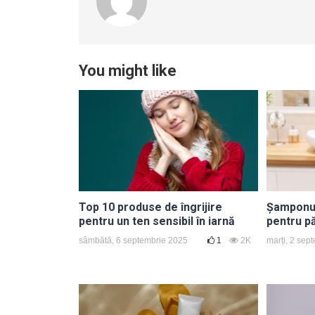
You might like
Top 10 produse de îngrijire
Șamponul 
pentru un ten sensibil în iarnă
pentru p
sâmbătă, 6 septembrie 2025
1
2K
marți, 2 sep