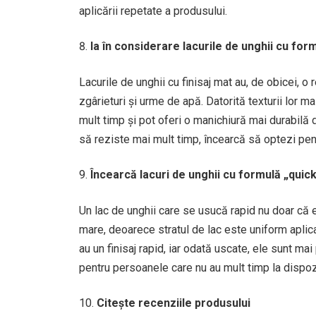
aplicării repetate a produsului.
Ia în considerare lacurile de unghii cu fo
Lacurile de unghii cu finisaj mat au, de obicei, 
zgârieturi și urme de apă. Datorită texturii lor m
mult timp și pot oferi o manichiură mai durabilă d
să reziste mai mult timp, încearcă să optezi pent
Încearcă lacuri de unghii cu formulă „quic
Un lac de unghii care se usucă rapid nu doar că 
mare, deoarece stratul de lac este uniform aplica
au un finisaj rapid, iar odată uscate, ele sunt m
pentru persoanele care nu au mult timp la dispozi
Citește recenziile produsului