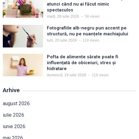
atunci când nu ai făcut nimic
spectaculos
marți, 28 iulie 2026
58
views
Fotografiile alb-negru pun accent pe
structură, nu pe nuanțele machiajului
luni, 20 iulie 2026
119
views
Pofta de alimente sărate poate fi
influențată de obiceiuri, stres și
hidratare
duminică, 19 iulie 2026
118
views
Arhive
august 2026
iulie 2026
iunie 2026
mai 2026