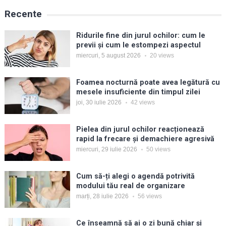
Recente
Ridurile fine din jurul ochilor: cum le
previi și cum le estompezi aspectul
miercuri, 5 august 2026
20
views
Foamea nocturnă poate avea legătură cu
mesele insuficiente din timpul zilei
joi, 30 iulie 2026
42
views
Pielea din jurul ochilor reacționează
rapid la frecare și demachiere agresivă
miercuri, 29 iulie 2026
50
views
Cum să-ți alegi o agendă potrivită
modului tău real de organizare
marți, 28 iulie 2026
56
views
Ce înseamnă să ai o zi bună chiar și