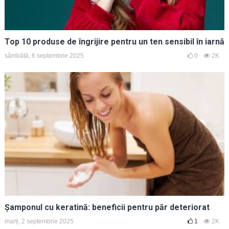
Top 10 produse de îngrijire pentru un ten sensibil în iarnă
sâmbătă, 6 septembrie 2025
0
2K
Șamponul cu keratină: beneficii pentru păr deteriorat
marți, 2 septembrie 2025
1
2K