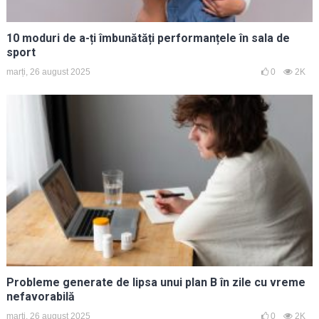
10 moduri de a-ți îmbunătăți performanțele în sala de
sport
marți, 26 august 2025
0
2K
Probleme generate de lipsa unui plan B în zile cu vreme
nefavorabilă
marți, 26 august 2025
0
2K