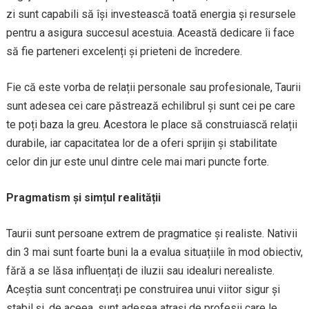
zi sunt capabili să își investească toată energia și resursele
pentru a asigura succesul acestuia. Această dedicare îi face
să fie parteneri excelenți și prieteni de încredere.
Fie că este vorba de relații personale sau profesionale, Taurii
sunt adesea cei care păstrează echilibrul și sunt cei pe care
te poți baza la greu. Acestora le place să construiască relații
durabile, iar capacitatea lor de a oferi sprijin și stabilitate
celor din jur este unul dintre cele mai mari puncte forte.
Pragmatism și simțul realității
Taurii sunt persoane extrem de pragmatice și realiste. Nativii
din 3 mai sunt foarte buni la a evalua situațiile în mod obiectiv,
fără a se lăsa influențați de iluzii sau idealuri nerealiste.
Aceștia sunt concentrați pe construirea unui viitor sigur și
stabil și, de aceea, sunt adesea atrași de profesii care le