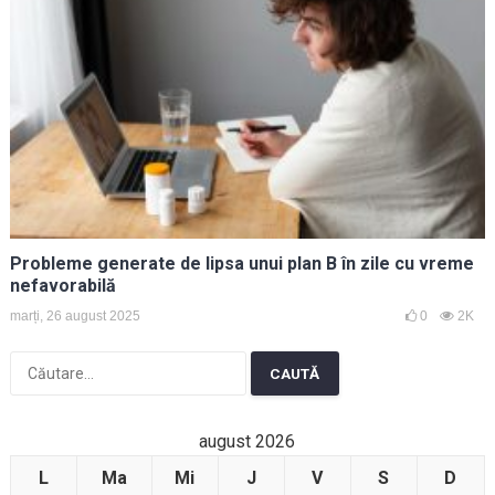
Probleme generate de lipsa unui plan B în zile cu vreme
nefavorabilă
marți, 26 august 2025
0
2K
Caută
după:
august 2026
L
Ma
Mi
J
V
S
D