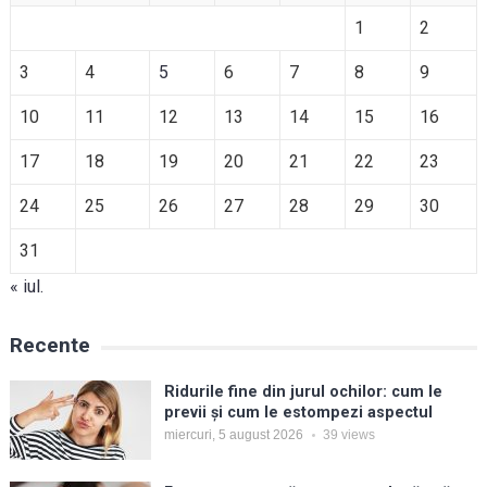
1
2
3
4
5
6
7
8
9
10
11
12
13
14
15
16
17
18
19
20
21
22
23
24
25
26
27
28
29
30
31
« iul.
Recente
Ridurile fine din jurul ochilor: cum le
previi și cum le estompezi aspectul
miercuri, 5 august 2026
39
views