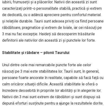
iubirii, frumuseții și a plăcerilor. Nativii din această zi sunt
caracterizați printr-o personalitate stabilă, practică și extrem
de dedicată, cu o adâncă apreciere pentru confortul material
și relațiile durabile. Taurii sunt adesea priviți ca fiind persoane
răbdătoare, pragmatice și extrem de loiale, iar cei născuți pe
3 mai nu fac excepție. Haideți să descoperim trăsăturile
definitorii ale nativilor din această zi și punctele lor forte.
Stabilitate și răbdare – pilonii Taurului
Unul dintre cele mai remarcabile puncte forte ale celor
născuți pe 3 mai este stabilitatea lor. Taurii sunt, în general,
persoane foarte ancorate în realitate, capabile să facă față cu
calm oricăror situații dificile. Această stabilitate le oferă o
încredere deosebită în propriile lor abilități și în alegerile lor.
Nativii din 3 mai sunt extrem de răbdători și sunt dispuși să
depună eforturi susținute pentru a ajunge la rezultatele dorite.