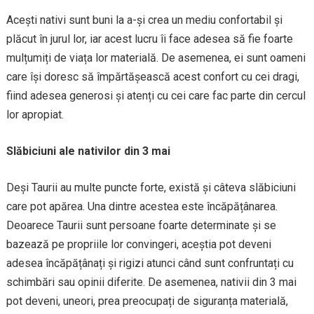
Acești nativi sunt buni la a-și crea un mediu confortabil și
plăcut în jurul lor, iar acest lucru îi face adesea să fie foarte
mulțumiți de viața lor materială. De asemenea, ei sunt oameni
care își doresc să împărtășească acest confort cu cei dragi,
fiind adesea generosi și atenți cu cei care fac parte din cercul
lor apropiat.
Slăbiciuni ale nativilor din 3 mai
Deși Taurii au multe puncte forte, există și câteva slăbiciuni
care pot apărea. Una dintre acestea este încăpățânarea.
Deoarece Taurii sunt persoane foarte determinate și se
bazează pe propriile lor convingeri, aceștia pot deveni
adesea încăpățânați și rigizi atunci când sunt confruntați cu
schimbări sau opinii diferite. De asemenea, nativii din 3 mai
pot deveni, uneori, prea preocupați de siguranța materială,