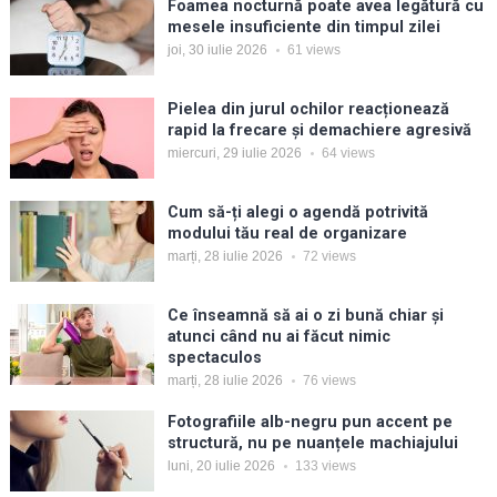
Foamea nocturnă poate avea legătură cu
mesele insuficiente din timpul zilei
joi, 30 iulie 2026
61
views
Pielea din jurul ochilor reacționează
rapid la frecare și demachiere agresivă
miercuri, 29 iulie 2026
64
views
Cum să-ți alegi o agendă potrivită
modului tău real de organizare
marți, 28 iulie 2026
72
views
Ce înseamnă să ai o zi bună chiar și
atunci când nu ai făcut nimic
spectaculos
marți, 28 iulie 2026
76
views
Fotografiile alb-negru pun accent pe
structură, nu pe nuanțele machiajului
luni, 20 iulie 2026
133
views