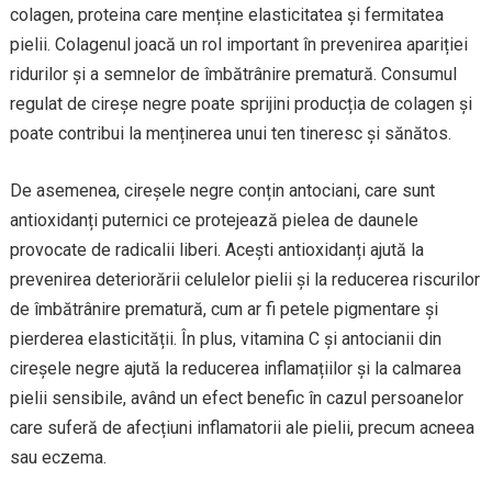
colagen, proteina care menține elasticitatea și fermitatea
pielii. Colagenul joacă un rol important în prevenirea apariției
ridurilor și a semnelor de îmbătrânire prematură. Consumul
regulat de cireșe negre poate sprijini producția de colagen și
poate contribui la menținerea unui ten tineresc și sănătos.
De asemenea, cireșele negre conțin antociani, care sunt
antioxidanți puternici ce protejează pielea de daunele
provocate de radicalii liberi. Acești antioxidanți ajută la
prevenirea deteriorării celulelor pielii și la reducerea riscurilor
de îmbătrânire prematură, cum ar fi petele pigmentare și
pierderea elasticității. În plus, vitamina C și antocianii din
cireșele negre ajută la reducerea inflamațiilor și la calmarea
pielii sensibile, având un efect benefic în cazul persoanelor
care suferă de afecțiuni inflamatorii ale pielii, precum acneea
sau eczema.