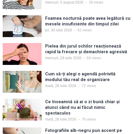
miercuri, 5 august 2026
39
views
Foamea nocturnă poate avea legătură cu
mesele insuficiente din timpul zilei
joi, 30 iulie 2026
62
views
Pielea din jurul ochilor reacționează
rapid la frecare și demachiere agresivă
miercuri, 29 iulie 2026
64
views
Cum să-ți alegi o agendă potrivită
modului tău real de organizare
marți, 28 iulie 2026
72
views
Ce înseamnă să ai o zi bună chiar și
atunci când nu ai făcut nimic
spectaculos
marți, 28 iulie 2026
76
views
Fotografiile alb-negru pun accent pe