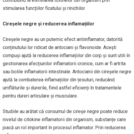
contribuind la eliminarea toxinelor din organism prin
stimularea funcțiilor ficatului și rinichilor.
Cireșele negre și reducerea inflamațiilor
Cireșele negre au un puternic efect antiinflamator, datorită
conținutului lor ridicat de antociani și flavonoide. Acești
compuși ajută la reducerea inflamațiilor din corp și sunt utili în
gestionarea afecțiunilor inflamatorii cronice, cum ar fi artrita
sau bolile inflamatorii intestinale. Antocianii din cireșele negre
ajută la combaterea inflamațiilor din țesuturi, reducând
umflăturile și durerile, fiind astfel eficienți în tratamentele
pentru dureri articulare și musculare.
Studiile au arătat că consumul de cireșe negre poate reduce
nivelul de citokine inflamatorii din organism, substanțe care
joacă un rol important în procesul inflamator. Prin reducerea