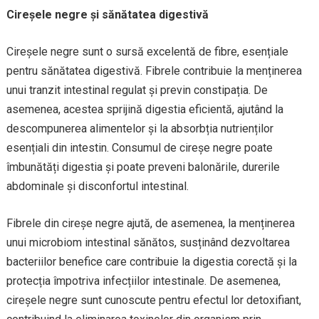
Cireșele negre și sănătatea digestivă
Cireșele negre sunt o sursă excelentă de fibre, esențiale
pentru sănătatea digestivă. Fibrele contribuie la menținerea
unui tranzit intestinal regulat și previn constipația. De
asemenea, acestea sprijină digestia eficientă, ajutând la
descompunerea alimentelor și la absorbția nutrienților
esențiali din intestin. Consumul de cireșe negre poate
îmbunătăți digestia și poate preveni balonările, durerile
abdominale și disconfortul intestinal.
Fibrele din cireșe negre ajută, de asemenea, la menținerea
unui microbiom intestinal sănătos, susținând dezvoltarea
bacteriilor benefice care contribuie la digestia corectă și la
protecția împotriva infecțiilor intestinale. De asemenea,
cireșele negre sunt cunoscute pentru efectul lor detoxifiant,