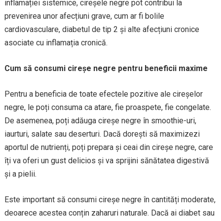
inflamației sistemice, cireșele negre pot contribui la
prevenirea unor afecțiuni grave, cum ar fi bolile
cardiovasculare, diabetul de tip 2 și alte afecțiuni cronice
asociate cu inflamația cronică.
Cum să consumi cireșe negre pentru beneficii maxime
Pentru a beneficia de toate efectele pozitive ale cireșelor
negre, le poți consuma ca atare, fie proaspete, fie congelate.
De asemenea, poți adăuga cireșe negre în smoothie-uri,
iaurturi, salate sau deserturi. Dacă dorești să maximizezi
aportul de nutrienți, poți prepara și ceai din cireșe negre, care
îți va oferi un gust delicios și va sprijini sănătatea digestivă
și a pielii.
Este important să consumi cireșe negre în cantități moderate,
deoarece acestea conțin zaharuri naturale. Dacă ai diabet sau