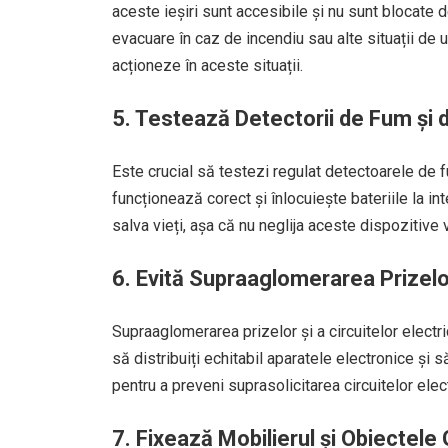
aceste ieșiri sunt accesibile și nu sunt blocate 
evacuare în caz de incendiu sau alte situații de u
acționeze în aceste situații.
5. Testează Detectorii de Fum și
Este crucial să testezi regulat detectoarele de
funcționează corect și înlocuiește bateriile la i
salva vieți, așa că nu neglija aceste dispozitive 
6. Evită Supraaglomerarea Prizelor
Supraaglomerarea prizelor și a circuitelor electr
să distribuiți echitabil aparatele electronice și 
pentru a preveni suprasolicitarea circuitelor elec
7. Fixează Mobilierul și Obiectele 