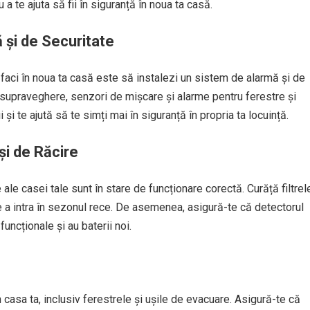
a te ajuta să fii în siguranță în noua ta casă.
 și de Securitate
e faci în noua ta casă este să instalezi un sistem de alarmă și de
 supraveghere, senzori de mișcare și alarme pentru ferestre și
 și te ajută să te simți mai în siguranță în propria ta locuință.
și de Răcire
ale casei tale sunt în stare de funcționare corectă. Curăță filtrel
de a intra în sezonul rece. De asemenea, asigură-te că detectorul
ncționale și au baterii noi.
 casa ta, inclusiv ferestrele și ușile de evacuare. Asigură-te că