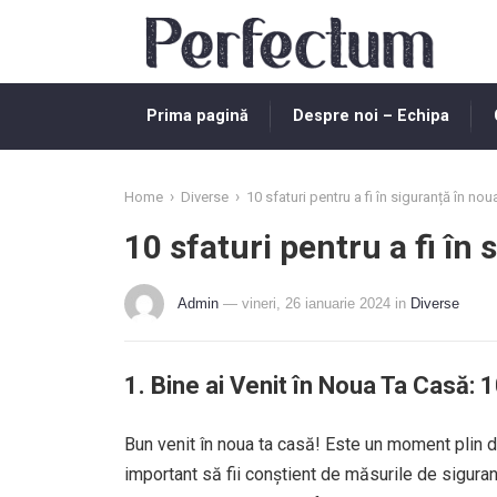
Prima pagină
Despre noi – Echipa
›
›
Home
Diverse
10 sfaturi pentru a fi în siguranță în no
10 sfaturi pentru a fi în
Admin
— vineri, 26 ianuarie 2024
in
Diverse
1. Bine ai Venit în Noua Ta Casă: 
Bun venit în noua ta casă! Este un moment plin d
important să fii conștient de măsurile de siguranț