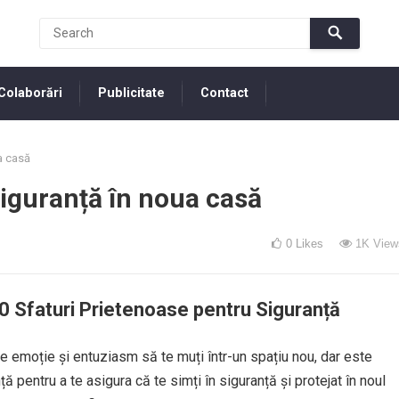
Colaborări
Publicitate
Contact
ua casă
 siguranță în noua casă
0
Likes
1K
View
10 Sfaturi Prietenoase pentru Siguranță
e emoție și entuziasm să te muți într-un spațiu nou, dar este
ă pentru a te asigura că te simți în siguranță și protejat în noul