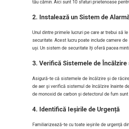
tău cămin. Aici sunt 10 sfaturi prietenoase pentru 
2. Instalează un Sistem de Alarmă
Unul dintre primele lucruri pe care ar trebui să l
securitate. Acest lucru poate include camere de
uși. Un sistem de securitate îți oferă pacea mintii
3. Verifică Sistemele de Încălzire 
Asigură-te că sistemele de încălzire și de răcire 
de aer și verifică sistemul de încălzire înainte 
de monoxid de carbon și detectorul de fum sunt fu
4. Identifică Ieșirile de Urgență
Familiarizează-te cu toate ieșirile de urgență din