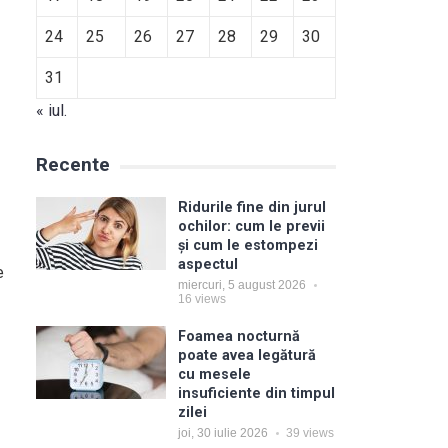
24
25
26
27
28
29
30
31
« iul.
Recente
Ridurile fine din jurul
ochilor: cum le previi
și cum le estompezi
aspectul
e
miercuri, 5 august 2026
16
views
Foamea nocturnă
poate avea legătură
cu mesele
insuficiente din timpul
zilei
joi, 30 iulie 2026
39
views