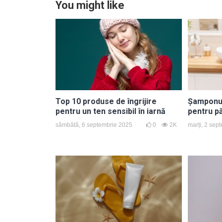
You might like
Top 10 produse de îngrijire
Șamponul 
pentru un ten sensibil în iarnă
pentru p
sâmbătă, 6 septembrie 2025
0
2K
marți, 2 sep