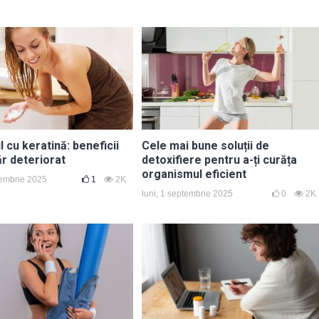
cu keratină: beneficii
Cele mai bune soluții de
ăr deteriorat
detoxifiere pentru a-ți curăța
organismul eficient
tembrie 2025
1
2K
luni, 1 septembrie 2025
0
2K