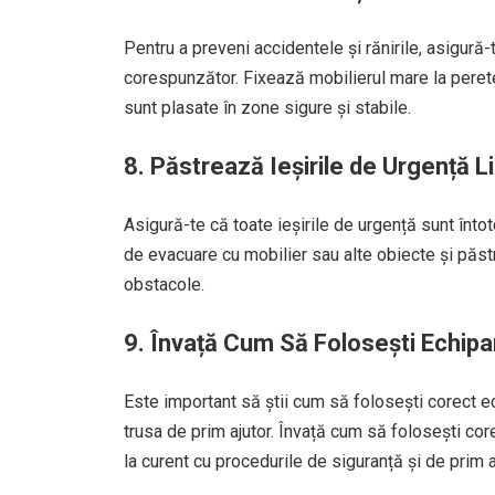
Pentru a preveni accidentele și rănirile, asigură-
corespunzător. Fixează mobilierul mare la perete
sunt plasate în zone sigure și stabile.
8. Păstrează Ieșirile de Urgență L
Asigură-te că toate ieșirile de urgență sunt întot
de evacuare cu mobilier sau alte obiecte și păs
obstacole.
9. Învață Cum Să Folosești Echip
Este important să știi cum să folosești corect e
trusa de prim ajutor. Învață cum să folosești cor
la curent cu procedurile de siguranță și de prim a