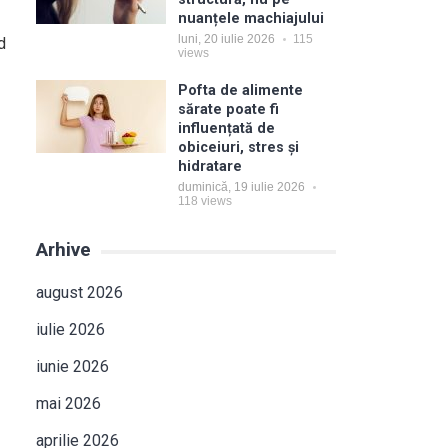
nuanțele machiajului
luni, 20 iulie 2026
115
d
views
Pofta de alimente
sărate poate fi
influențată de
obiceiuri, stres și
hidratare
duminică, 19 iulie 2026
118
views
Arhive
august 2026
iulie 2026
iunie 2026
mai 2026
aprilie 2026