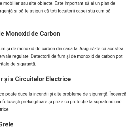
de mobilier sau alte obiecte. Este important să ai un plan de
rgență și să te asiguri că toți locuitorii casei știu cum să
 de Monoxid de Carbon
 fum și de monoxid de carbon din casa ta. Asigură-te că acestea
ntervale regulate. Detectorii de fum și de monoxid de carbon pot
vitale de siguranță.
 și a Circuitelor Electrice
ice poate duce la incendii și alte probleme de siguranță. Încearcă
să folosești prelungitoare și prize cu protecție la supratensiune
trice.
Grele