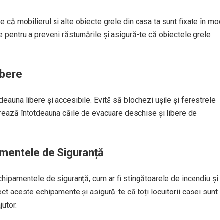
te că mobilierul și alte obiecte grele din casa ta sunt fixate în mo
 pentru a preveni răsturnările și asigură-te că obiectele grele
ibere
deauna libere și accesibile. Evită să blochezi ușile și ferestrele
trează întotdeauna căile de evacuare deschise și libere de
amentele de Siguranță
chipamentele de siguranță, cum ar fi stingătoarele de incendiu și
ect aceste echipamente și asigură-te că toți locuitorii casei sunt
jutor.