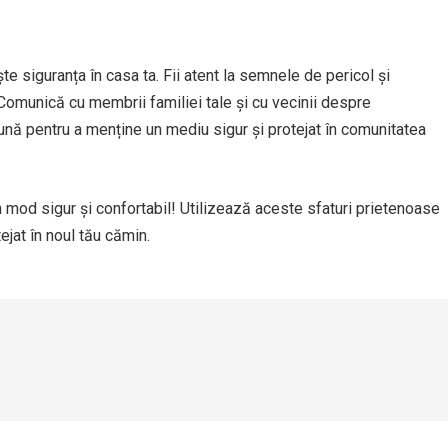
ește siguranța în casa ta. Fii atent la semnele de pericol și
Comunică cu membrii familiei tale și cu vecinii despre
eună pentru a menține un mediu sigur și protejat în comunitatea
n mod sigur și confortabil! Utilizează aceste sfaturi prietenoase
tejat în noul tău cămin.