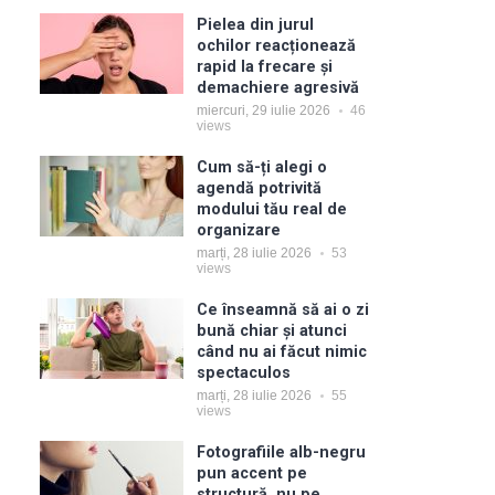
Pielea din jurul
ochilor reacționează
rapid la frecare și
demachiere agresivă
miercuri, 29 iulie 2026
46
views
Cum să-ți alegi o
agendă potrivită
modului tău real de
organizare
marți, 28 iulie 2026
53
views
Ce înseamnă să ai o zi
bună chiar și atunci
când nu ai făcut nimic
spectaculos
marți, 28 iulie 2026
55
views
Fotografiile alb-negru
pun accent pe
structură, nu pe